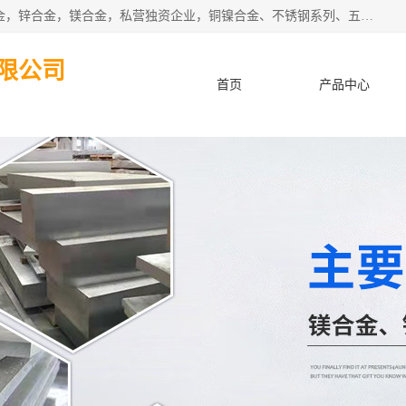
本公司坐落于中国广东省东莞市,长期批发供应铜合金，铝合金，锌合金，镁合金，私营独资企业，铜镍合金、不锈钢系列、五金冲压材料、进口金属材料、钨钢、高速钢、白钢刀、铝系列材料、铝镁合金、锰钢片等，启越是一家经国家相关部门批准注册的企业。公司以雄厚的实力、合理的厂家、优良的服务与多家企业建立了长期的合作关系。欢迎前来参观、考察、洽谈业务。 金属材料...,欢迎惠顾！
限公司
首页
产品中心