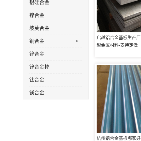
铝硅合金
镍合金
坡莫合金
启越铝合金基板生产厂家 
铜合金
越金属材料-支持定做
锌合金
锌合金棒
钛合金
镁合金
镁合金棒
钛合金棒材
钛合金管
杭州铝合金基板哪家好