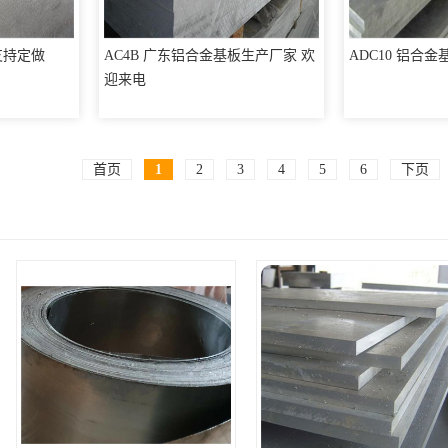
支持定做
AC4B 广东铝合金基板生产厂家 欢
ADC10 铝合
迎来电
首页
1
2
3
4
5
6
下页