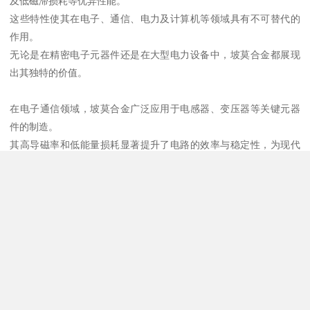
及低磁滞损耗等优异性能。
这些特性使其在电子、通信、电力及计算机等领域具有不可替代的
作用。
无论是在精密电子元器件还是在大型电力设备中，坡莫合金都展现
出其独特的价值。
在电子通信领域，坡莫合金广泛应用于电感器、变压器等关键元器
件的制造。
其高导磁率和低能量损耗显著提升了电路的效率与稳定性，为现代
通信设备的快速发展提供了坚实支撑。
与此同时，在电力工业中，坡莫合金被用于制造电流互感器、电力
变压器等设备，有效保障了电力系统的安全、稳定运行。
其优异的性能不仅提高了能源转换效率，也为电网的智能化发展奠
定了基础。
作为金属材料行业的资深企业，我们自2008年成立以来，始终专注
于特殊钢、钨钢制品、弹簧钢、白钢制品以及铜合金、铝合金等有
色金属的经营与服务。