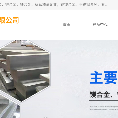
本公司坐落于中国广东省东莞市,长期批发供应铜合金，铝合金，锌合金，镁合金，私营独资企业，铜镍合金、不锈钢系列、五金冲压材料、进口金属材料、钨钢、高速钢、白钢刀、铝系列材料、铝镁合金、锰钢片等，启越是一家经国家相关部门批准注册的企业。公司以雄厚的实力、合理的厂家、优良的服务与多家企业建立了长期的合作关系。欢迎前来参观、考察、洽谈业务。 金属材料...,欢迎惠顾！
限公司
首页
产品中心