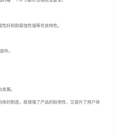
品的每一个环节都符合高标准要求。
震性好和耐腐蚀性强等优良特性。
键部件。
向发展。
构体的制造，既增强了产品的耐用性，又提升了用户体