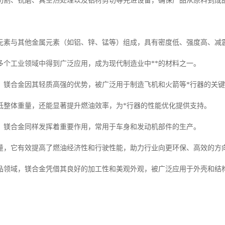
切割、铣磨、真空热处理以及铝材剪切等先进设备，确保产品从原料到成
元素与其他金属元素（如铝、锌、锰等）组成，具有密度低、强度高、减
多个工业领域中得到广泛应用，成为现代制造业中**的材料之一。
，镁合金因其轻质高强的优势，被广泛用于制造飞机和火箭等*行器的关
低整体重量，还能显著提升燃油效率，为*行器的性能优化提供支持。
，镁合金同样发挥着重要作用，常用于车身和发动机部件的生产。
量，它有效提高了燃油经济性和行驶性能，助力行业向更环保、高效的方
品领域，镁合金凭借其良好的加工性和美观外观，被广泛应用于外壳和结