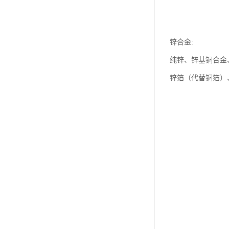
锌合金:
纯锌、锌基铜合金
锌箔（代替铜箔）