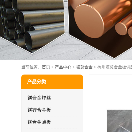
当前位置：
首页
>
产品中心
>
坡莫合金
> 杭州坡莫合金板供应
产品分类
镁合金焊丝
镁锂合金板
镁合金薄板