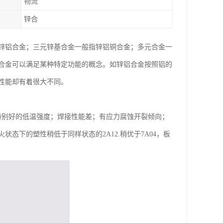
物流
锌合
锌铝合金；三元锌基合金一般指锌铝铜合金；多元合金一
合金可以满足某种特定功能的概念。如锌铝合金按照铝的
性能却有着很大不同。
特别好的低温强度；焊接性能差；有应力腐蚀开裂倾向；
态下的塑性稍低于同样状态的2A12.稍优于7A04，板