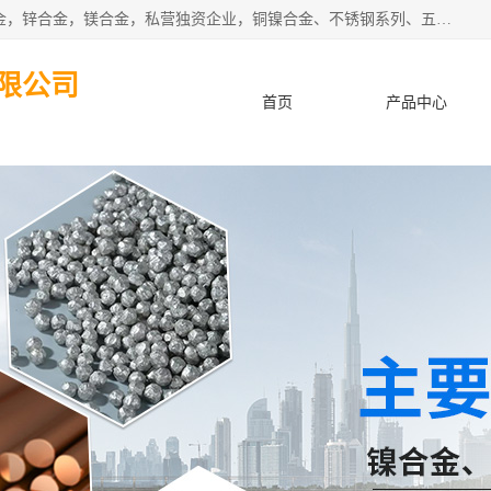
本公司坐落于中国广东省东莞市,长期批发供应铜合金，铝合金，锌合金，镁合金，私营独资企业，铜镍合金、不锈钢系列、五金冲压材料、进口金属材料、钨钢、高速钢、白钢刀、铝系列材料、铝镁合金、锰钢片等，启越是一家经国家相关部门批准注册的企业。公司以雄厚的实力、合理的厂家、优良的服务与多家企业建立了长期的合作关系。欢迎前来参观、考察、洽谈业务。 金属材料...,欢迎惠顾！
限公司
首页
产品中心