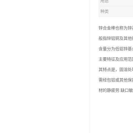
用途
钛合金线材
种类
钛合金带材
锌合金棒也称为锌
般指锌铝铜及其他
含量分为低铝锌基
主要特征及应用范
其特点是，固溶处
需经包铝或其他保
材的静疲劳.缺口敏