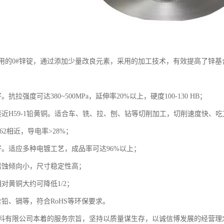
用的0#锌锭，通过添加少量改良元素，采用的加工技术，有效提高了锌基
抗拉强度可达380~500MPa，延伸率20%以上，硬度100-130 HB；
接近H59-1铅黄铜。适合车、铣、拉、刨、钻等切削加工，切削速度快、
62相近，导电率>28%；
好。适应多种电镀工艺，成品率可达96%以上；
腐蚀倾向小，尺寸稳定性高；
对黄铜大约可降低1/2；
铅、镉等，符合RoHS等环保要求。
料有限公司本着的服务宗旨，坚持以质量谋生存，以诚信博发展的经营理