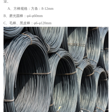
业。
A、方棒规格：方条：8-12mm
B、磨光圆棒：φ4-φ60mm
C、毛棒、黑皮棒：φ6-φ120mm