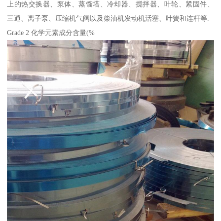
上的热交换器、泵体、蒸馏塔、冷却器、搅拌器、叶轮、紧固件、
三通、离子泵、压缩机气阀以及柴油机发动机活塞、叶簧和连杆等.
Grade 2 化学元素成分含量(%