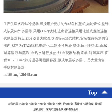
生产供应各种钛冷凝器.可按用户要求制作成各种型式,如蛇管式.盘绕
式以及内外多层等.采用(TA2)钛材,进出管连接采用法兰或丝管连接.
钛冷凝器特点:钛冷凝器为蛇管.盘管等沉浸式结构,安装在待换热的容
器内;材料为(TA2)钛材,电镀化工.制冷换热,耐腐蚀;适用于热水.油.酸.
碱等溶液与蒸汽.冷热水进行换热;钛冷凝器结构简单,能耐高压.面
积:0.1-100m2;钛冷凝器可根据容器,做成单层或多层 。另大量出售二
手钛材冷凝器
m.168tang.b2b168.com
Top
主营产品：铝合金 镁合金 锌合金 铜合金 钨钢 铜镍合金 高速钢 铝镁合金 锰钢片
版权所有：东莞市启越金属材料有限公司