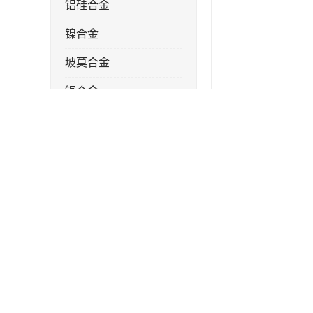
铝硅合金
镍合金
坡莫合金
铜合金
锌合金
锌合金棒
钛合金
镁合金
镁合金棒
产品描述
钛合金棒材
是否支持加工定
钛合金管