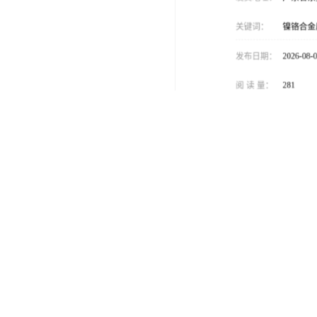
关键词：
镍铬合金厂
发布日期：
2026-08-08
阅 读 量：
281
1892548
销售电话：
在线QQ：
制
是
用途范围