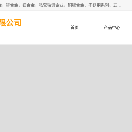
本公司坐落于中国广东省东莞市,长期批发供应铜合金，铝合金，锌合金，镁合金，私营独资企业，铜镍合金、不锈钢系列、五金冲压材料、进口金属材料、钨钢、高速钢、白钢刀、铝系列材料、铝镁合金、锰钢片等，启越是一家经国家相关部门批准注册的企业。公司以雄厚的实力、合理的厂家、优良的服务与多家企业建立了长期的合作关系。欢迎前来参观、考察、洽谈业务。 金属材料...,欢迎惠顾！
限公司
首页
产品中心