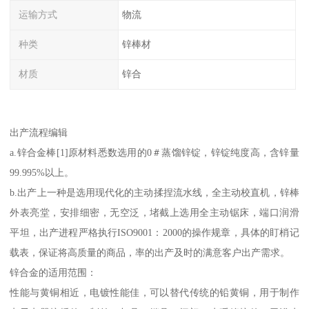
运输方式
物流
种类
锌棒材
材质
锌合
出产流程编辑
a.锌合金棒[1]原材料悉数选用的0＃蒸馏锌锭，锌锭纯度高，含锌量
99.995%以上。
b.出产上一种是选用现代化的主动揉捏流水线，全主动校直机，锌棒
外表亮堂，安排细密，无空泛，堵截上选用全主动锯床，端口润滑
平坦，出产进程严格执行ISO9001：2000的操作规章，具体的盯梢记
载表，保证将高质量的商品，率的出产及时的满意客户出产需求。
锌合金的适用范围：
性能与黄铜相近，电镀性能佳，可以替代传统的铅黄铜，用于制作