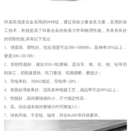
锌基高强度合金采用的0#锌锭，通过添加少量改良元素，采用的加
工技术，有效提高了锌基合金的各项力学和物理性能，并具有良好
的切割性能,具有以下优点:
1、强度高、塑性好。抗拉强度可达380~500MPa，延伸率20%以上，
硬度100-130 HB；
2、切削性能好，接近H59-1铅黄铜。适合车、铣、拉、刨、钻等切
削加工，切削速度快、吃刀量深、切屑易断、磨损少；
3、导电率好。与H62相近，导电率>28%；
4、表面处理效果好。适应多种电镀工艺，成品率可达96%以上；
5、性能好，晶间腐蚀倾向小，尺寸稳定性高；
6、高。综合成本相对黄铜大约可降低1/2；
7、绿色环保。不含铅、镉等，符合RoHS等环保要求。