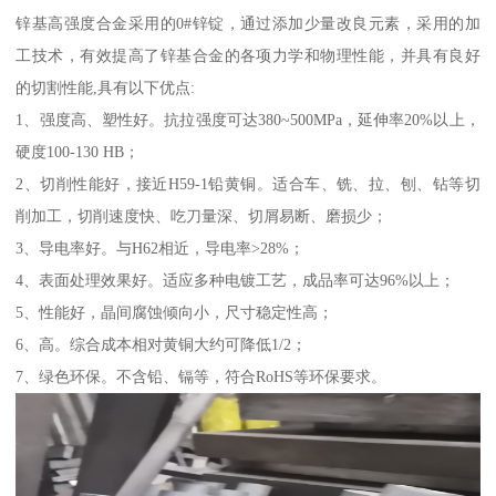
锌基高强度合金采用的0#锌锭，通过添加少量改良元素，采用的加
工技术，有效提高了锌基合金的各项力学和物理性能，并具有良好
的切割性能,具有以下优点:
1、强度高、塑性好。抗拉强度可达380~500MPa，延伸率20%以上，
硬度100-130 HB；
2、切削性能好，接近H59-1铅黄铜。适合车、铣、拉、刨、钻等切
削加工，切削速度快、吃刀量深、切屑易断、磨损少；
3、导电率好。与H62相近，导电率>28%；
4、表面处理效果好。适应多种电镀工艺，成品率可达96%以上；
5、性能好，晶间腐蚀倾向小，尺寸稳定性高；
6、高。综合成本相对黄铜大约可降低1/2；
7、绿色环保。不含铅、镉等，符合RoHS等环保要求。