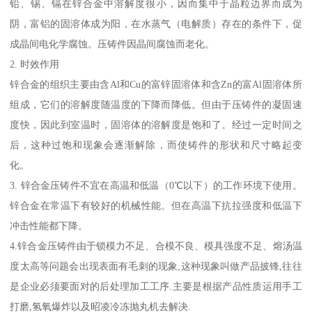
铅、锡、镉在锌合金中溶解度很小，因而集中于晶粒边界而成为
阴，富铝的固溶体成为阳，在水蒸气（电解质）存在的条件下，促
成晶间电化学腐蚀。压铸件因晶间腐蚀而老化。
2. 时效作用
锌合金的组织主要由含Al和Cu的富锌固溶体和含Zn的富Al固溶体所
组成，它们的溶解度随温度的下降而降低。但由于压铸件的凝固速
度快，因此到室温时，固溶体的溶解度是饱和了。经过一定时间之
后，这种过饱和现象会逐渐解除，而使铸件的形状和尺寸略起变
化。
3. 锌合金压铸件不宜在高温和低温（0℃以下）的工作环境下使用。
锌合金在常温下有较好的机械性能。但在高温下抗拉强度和低温下
冲击性能都下降。
4.锌合金压铸件由于锁模力不足、合模不良、模具强度不足、熔汤温
度太高等问题会出现表面有毛刺的现象,这种现象叫做产品披锋,往往
是企业必须要面对的后处理加工工序.主要是根据产品性质运用手工
打磨,氢氧爆炸以及昭凌冷冻抛丸机去解决.