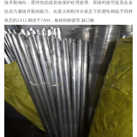
蚀开裂倾向；需经包铝或其他保护处理使用。双级时效可提高合金
抗应力腐蚀开裂的能力。在退火和刚淬火状态下的塑性稍低于同样
状态的2A12.稍优于7A04，板材的静疲劳.缺口敏