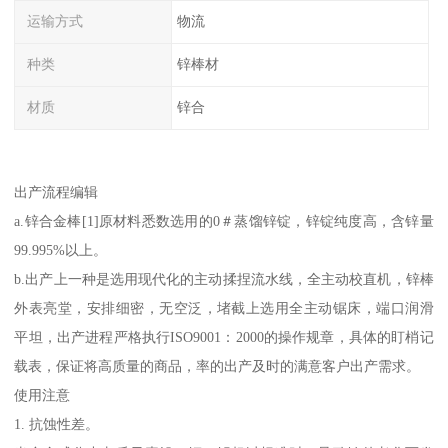
运输方式
物流
种类
锌棒材
材质
锌合
出产流程编辑
a.锌合金棒[1]原材料悉数选用的0＃蒸馏锌锭，锌锭纯度高，含锌量
99.995%以上。
b.出产上一种是选用现代化的主动揉捏流水线，全主动校直机，锌棒
外表亮堂，安排细密，无空泛，堵截上选用全主动锯床，端口润滑
平坦，出产进程严格执行ISO9001：2000的操作规章，具体的盯梢记
载表，保证将高质量的商品，率的出产及时的满意客户出产需求。
使用注意
1. 抗蚀性差。