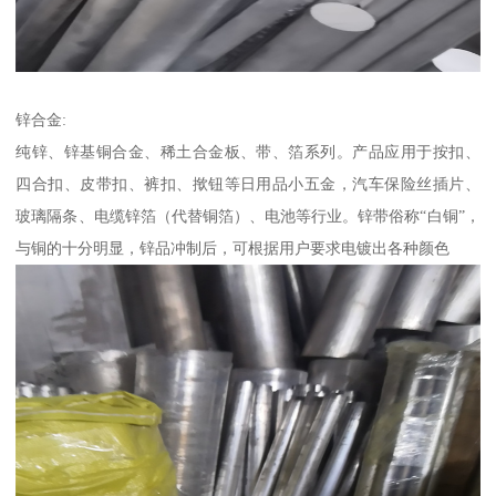
锌合金:
纯锌、锌基铜合金、稀土合金板、带、箔系列。产品应用于按扣、
四合扣、皮带扣、裤扣、揿钮等日用品小五金，汽车保险丝插片、
玻璃隔条、电缆锌箔（代替铜箔）、电池等行业。锌带俗称“白铜”，
与铜的十分明显，锌品冲制后，可根据用户要求电镀出各种颜色