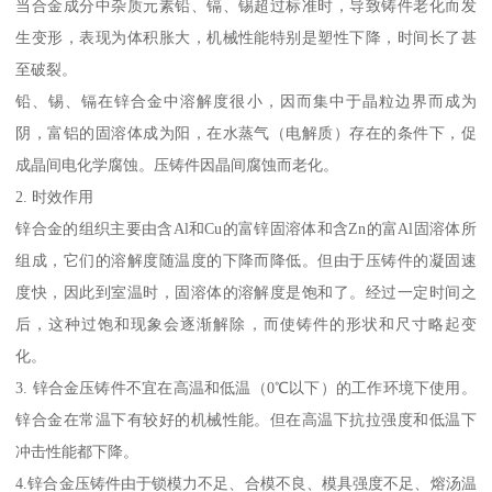
当合金成分中杂质元素铅、镉、锡超过标准时，导致铸件老化而发
生变形，表现为体积胀大，机械性能特别是塑性下降，时间长了甚
至破裂。
铅、锡、镉在锌合金中溶解度很小，因而集中于晶粒边界而成为
阴，富铝的固溶体成为阳，在水蒸气（电解质）存在的条件下，促
成晶间电化学腐蚀。压铸件因晶间腐蚀而老化。
2. 时效作用
锌合金的组织主要由含Al和Cu的富锌固溶体和含Zn的富Al固溶体所
组成，它们的溶解度随温度的下降而降低。但由于压铸件的凝固速
度快，因此到室温时，固溶体的溶解度是饱和了。经过一定时间之
后，这种过饱和现象会逐渐解除，而使铸件的形状和尺寸略起变
化。
3. 锌合金压铸件不宜在高温和低温（0℃以下）的工作环境下使用。
锌合金在常温下有较好的机械性能。但在高温下抗拉强度和低温下
冲击性能都下降。
4.锌合金压铸件由于锁模力不足、合模不良、模具强度不足、熔汤温