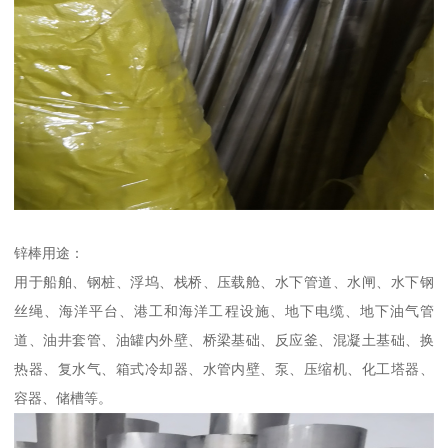
锌棒用途：
用于船舶、钢桩、浮坞、栈桥、压载舱、水下管道、水闸、水下钢
丝绳、海洋平台、港工和海洋工程设施、地下电缆、地下油气管
道、油井套管、油罐内外壁、桥梁基础、反应釜、混凝土基础、换
热器、复水气、箱式冷却器、水管内壁、泵、压缩机、化工塔器、
容器、储槽等。