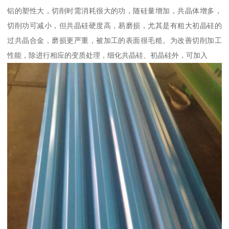
铝的塑性大，切削时需消耗很大的功，随硅量增加，共晶体增多，
切削功可减小，但共晶硅硬度高，易磨损，尤其是有粗大初晶硅的
过共晶合金，磨损更严重，被加工的表面很毛糙。为改善切削加工
性能，除进行相应的变质处理，细化共晶硅、初晶硅外，可加入