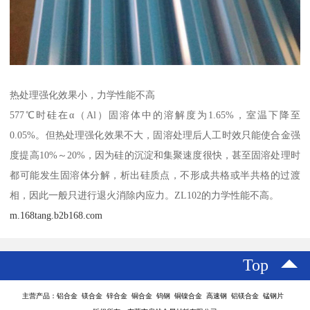
热处理强化效果小，力学性能不高
577℃时硅在α（Al）固溶体中的溶解度为1.65%，室温下降至
0.05%。但热处理强化效果不大，固溶处理后人工时效只能使合金强
度提高10%～20%，因为硅的沉淀和集聚速度很快，甚至固溶处理时
都可能发生固溶体分解，析出硅质点，不形成共格或半共格的过渡
相，因此一般只进行退火消除内应力。ZL102的力学性能不高。
m.168tang.b2b168.com
Top
主营产品：铝合金 镁合金 锌合金 铜合金 钨钢 铜镍合金 高速钢 铝镁合金 锰钢片