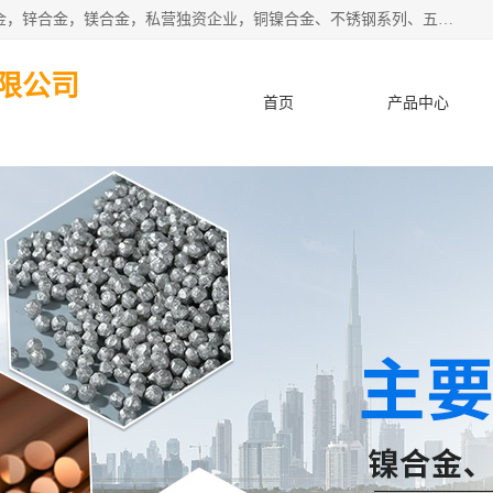
本公司坐落于中国广东省东莞市,长期批发供应铜合金，铝合金，锌合金，镁合金，私营独资企业，铜镍合金、不锈钢系列、五金冲压材料、进口金属材料、钨钢、高速钢、白钢刀、铝系列材料、铝镁合金、锰钢片等，启越是一家经国家相关部门批准注册的企业。公司以雄厚的实力、合理的厂家、优良的服务与多家企业建立了长期的合作关系。欢迎前来参观、考察、洽谈业务。 金属材料...,欢迎惠顾！
限公司
首页
产品中心