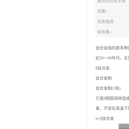
是否危险化学品
钛合金线材
含量≥
钛合金带材
合金组成
钛含量≥
钛合金指的是多种
纪50～60年代
β钛合金
钛合金制
钛合金制(3张)
它是β相固溶体组成
差，不宜在高温下
α+β钛合金