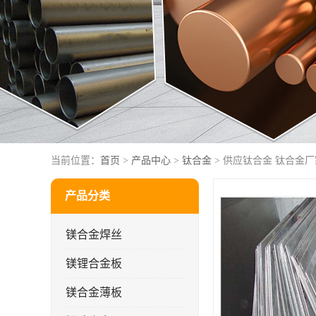
当前位置：
首页
>
产品中心
>
钛合金
> 供应钛合金 钛合金厂
产品分类
镁合金焊丝
镁锂合金板
镁合金薄板