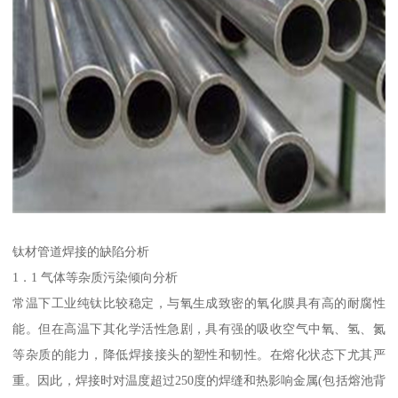
钛材管道焊接的缺陷分析
1．1 气体等杂质污染倾向分析
常温下工业纯钛比较稳定，与氧生成致密的氧化膜具有高的耐腐性
能。但在高温下其化学活性急剧，具有强的吸收空气中氧、氢、氮
等杂质的能力，降低焊接接头的塑性和韧性。在熔化状态下尤其严
重。因此，焊接时对温度超过250度的焊缝和热影响金属(包括熔池背