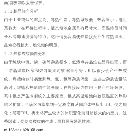
面)都要加以妥善保护。
1．2 粗晶倾向分析
由于工业纯钛的熔点高、导热性差，导热系数低，热容量小，电阻
系数大，在焊接过程中，液态熔池金属具有尺寸大、高温停留时间
长和冷却速度慢等特点。这种情况容易使焊接接头产生过热组织，
晶粒变得粗大，脆化倾向明显。
1．3 焊接裂纹倾向分析
由于纯钛中硫、磷、碳等杂质很少，低熔点共晶难在晶界出现，而
且结晶温度区窄和焊缝凝固时收缩量小等，所以很少会产生热裂
纹。焊接纯钛时易受到氧、氢、氮等杂质污染，当这些杂质含量较
高时，焊缝和热影响性能变脆，在焊接应力作用下易产生冷裂纹。
其中氢是产生冷裂纹的主要原因。氢从高温熔池向较低温度的热影
响区扩散，当该区氢富集到一定程度将从固溶体中析出TiH。使之脆
化；随着TiH。析出将产生较大的体积变化而引起较大的内应力。这
些因素，促使冷裂纹的生成，而且具有延迟性质。
m.168tang.b2b168.com