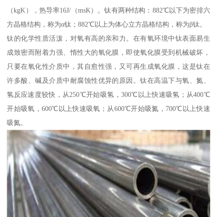
（kgK），热导率16J/（msK）。钛有两种结构：882℃以下为密排六
方晶格结构，称为α钛；882℃以上为体心立方晶格结构，称为β钛。
钛的化学性质活泼，对氧有高的亲和力。在有氧环境中钛表面易生
成致密而附着力强、惰性大的氧化膜，即使氧化膜受到机械破坏，
只要在氧化性介质中，其自愈性强，又可再生成氧化膜，这是钛在
许多酸、碱及介质中耐腐蚀性优异的原因。钛在高温下与氧、氮、
氢反应速度较快，从250℃开始吸氢，300℃以上快速吸氢；从400℃
开始吸氧，600℃以上快速吸氧；从600℃开始吸氮，700℃以上快速
吸氮。