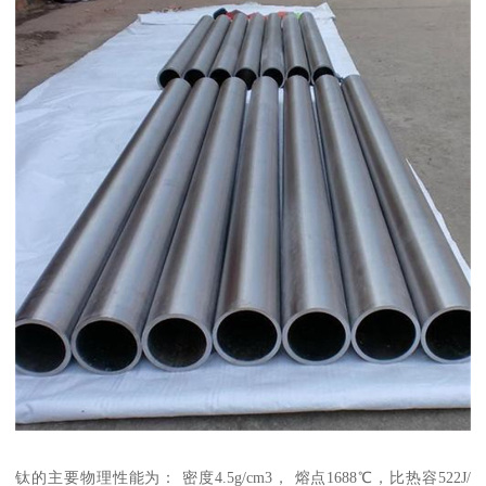
钛的主要物理性能为： 密度4.5g/cm3， 熔点1688℃，比热容522J/