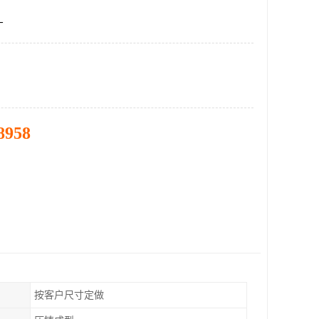
厂
8958
按客户尺寸定做