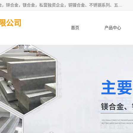
本公司坐落于中国广东省东莞市,长期批发供应铜合金，铝合金，锌合金，镁合金，私营独资企业，铜镍合金、不锈钢系列、五金冲压材料、进口金属材料、钨钢、高速钢、白钢刀、铝系列材料、铝镁合金、锰钢片等，启越是一家经国家相关部门批准注册的企业。公司以雄厚的实力、合理的厂家、优良的服务与多家企业建立了长期的合作关系。欢迎前来参观、考察、洽谈业务。 金属材料...,欢迎惠顾！
限公司
首页
产品中心