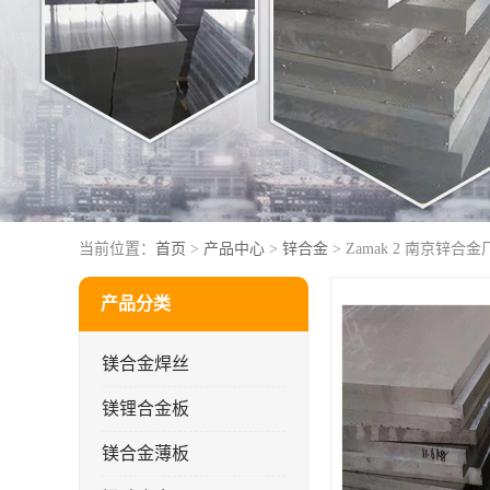
当前位置：
首页
>
产品中心
>
锌合金
> Zamak 2 南京锌合
产品分类
镁合金焊丝
镁锂合金板
镁合金薄板