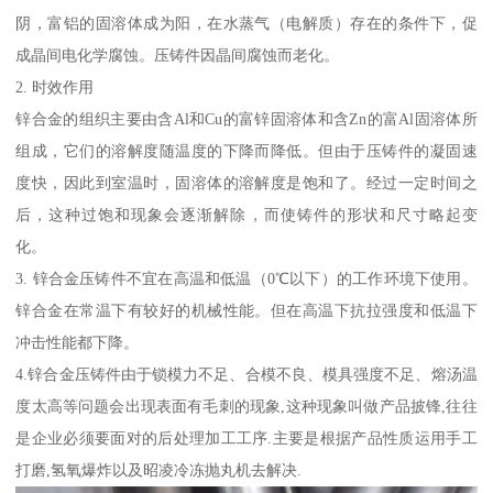
阴，富铝的固溶体成为阳，在水蒸气（电解质）存在的条件下，促
成晶间电化学腐蚀。压铸件因晶间腐蚀而老化。
2. 时效作用
锌合金的组织主要由含Al和Cu的富锌固溶体和含Zn的富Al固溶体所
组成，它们的溶解度随温度的下降而降低。但由于压铸件的凝固速
度快，因此到室温时，固溶体的溶解度是饱和了。经过一定时间之
后，这种过饱和现象会逐渐解除，而使铸件的形状和尺寸略起变
化。
3. 锌合金压铸件不宜在高温和低温（0℃以下）的工作环境下使用。
锌合金在常温下有较好的机械性能。但在高温下抗拉强度和低温下
冲击性能都下降。
4.锌合金压铸件由于锁模力不足、合模不良、模具强度不足、熔汤温
度太高等问题会出现表面有毛刺的现象,这种现象叫做产品披锋,往往
是企业必须要面对的后处理加工工序.主要是根据产品性质运用手工
打磨,氢氧爆炸以及昭凌冷冻抛丸机去解决.