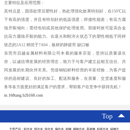
主要特征及应用范围：
其特点是，固溶处理后塑性好，热处理强化效果特别好，在150℃以
下有高的强度，并且有特别好的低温强度；焊接性能差；有应力腐
蚀开裂倾向；需经包铝或其他保护处理使用。双级时效可提高合金
抗应力腐蚀开裂的能力。在退火和刚淬火状态下的塑性稍低于同样
状态的2A12.稍优于7A04，板材的静疲劳.缺口敏
东莞市启越金属材料有限公司本着的服务宗旨，坚持以质量谋生
存，以诚信博发展的经营理念，致力于与客户建立起相互信任、共
同发展的长期伙伴关系。凭借铜铝材料经营的丰富经验，为客户提
供的选材建议、良好的加工、配送和服务，在质量、交货速度和服
务等各方面更好的满足客户的需求，帮助客户在竞争中获得先机！
m.168tang.b2b168.com
Top
主营产品：铝合金 镁合金 锌合金 铜合金 钨钢 铜镍合金 高速钢 铝镁合金 锰钢片