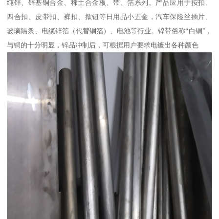
纯锌、锌基铜合金、稀土合金板、带、箔系列。产品应用于按扣、
四合扣、皮带扣、裤扣、揿钮等日用品小五金，汽车保险丝插片、
玻璃隔条、电缆锌箔（代替铜箔）、电池等行业。锌带俗称“白铜”，
与铜的十分明显，锌品冲制后，可根据用户要求电镀出各种颜色