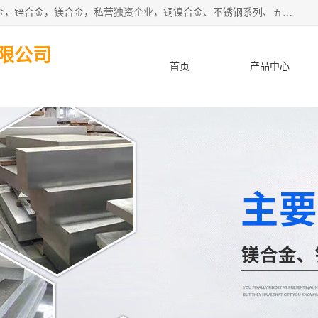
本公司坐落于中国广东省东莞市,长期批发供应铜合金，铝合金，锌合金，镁合金，私营独资企业，铜镍合金、不锈钢系列、五金冲压材料、进口金属材料、钨钢、高速钢、白钢刀、铝系列材料、铝镁合金、锰钢片等，启越是一家经国家相关部门批准注册的企业。公司以雄厚的实力、合理的厂家、优良的服务与多家企业建立了长期的合作关系。欢迎前来参观、考察、洽谈业务。 金属材料...,欢迎惠顾！
限公司
首页
产品中心