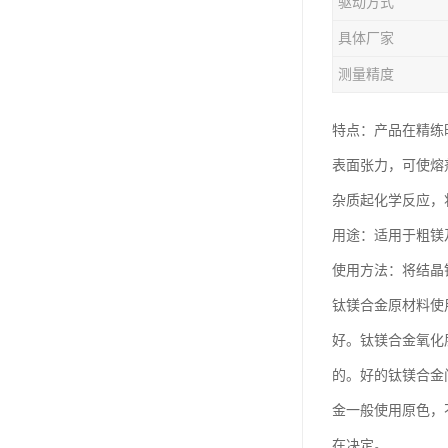
驱动方式
钛合金线材
具体厂家
钛合金带材
测量精度
特点：产品在精练
表面张力，可使熔
杂质起化学反应，
用途：适用于粗镁
使用方法：将结晶
钛镁合金原材料使
好。钛镁合金氧化
的。好的钛镁合金
金一般使用原色，
在决定。