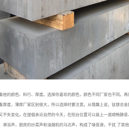
看他的颜色、料行、厚度。选择你喜欢的颜色，颜色不同厂家也不同。再
看厚度，薄厚厂家区别很大，所以选择时要注意。从情趣上说，钛镁合金
又不失变化。在提倡亲近自然的今天，在阳台位置可以装上一道顺畅静音
、淋浴声，厨房的炒菜声和油烟机的马达声，构成了噪音源，干扰 了其