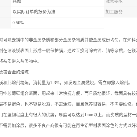
其他
能效等级
以实际订单的报价为准
加工服务
0.50%
时可除去镁中的非金属杂质和部分金属杂物质并使金属成份均匀，在炉料
剂在溶液镁表面上形成一层保护膜，通过互换可除去钾、钠等杂质，在镁
将杂质带入盐类物中。
及镁合金的熔炼
镁和此熔剂精炼，消耗量为1-3%，如发现金属燃烧，需立即撒入熔剂。
用空芯薄壁组合断面，用起来非常快捷方便，而且质地很轻，截面具有较
层不易褪色，也不容易脱落，不需涂漆，而且保养很容易，不需要维修。
门在坚韧程度上有很大的优势，厚度可以达到1mm以上，而劣质的型材
不需要加涂层，很多不良产商很有可能在再生铝型材表面涂色的方式以好