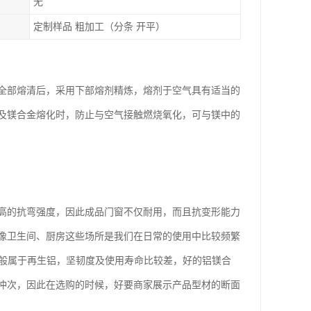
无
定制样品 粗加工（分条 开平）
全部熔清后，采用下部熔剂精炼，熔剂于空气具有适当的
及镁合金熔化时，防止与空气接触燃烧氧化，可与镁中的
高的抗弯强度，因此成品门窗不仅耐用，而且抗变形能力
像卫生间、厨房这些场所是我们在日常的使用中比较频繁
一般属于再生铝，坚韧度及使用寿命比较差，好的铝镁合
冲次，因此在选购的时候，好要商家展示产品型材的断面