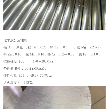
化学成分及性能
铝 Al ：余量 ；硅 Si ：0.25；铜 Cu ：0.10 ；镁 Mg：2.2～2.8；
锌 Zn：0.10； 锰 Mn：0.10；铬 Cr：0.15～0.35 ；铁 Fe： 0.4 0 。
抗拉强度（σb ） ：170～305MPa
条件屈服强度 σ0.2 (MPa)≥65
弹性模量（E）： 69.3～70.7Gpa
退火温度为：345℃。