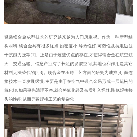
轻质镁合金成型技术的研究越来越为人们所重视。作为一种新型结
构材料,镁合金具有很多优点,如密度小,导热性好,可塑性及抗电磁波
干扰能力强等[1]。正是由于这些优点的存在,才使得镁合金在航空航
天、交通运输、信息产业有了长足的发展空间,其地位和作用是其它
材料无法替代的[2,3]。镁合金在压铸工艺方面的研究为成熟[4],而连
接技术一直发展缓慢,主要是由于在空气中镁合金易形成一层疏松的
氧化膜,如果事先清理不净,就会将氧化镁及杂质引入焊缝,降低焊接接
头的性能,从而导致焊接工艺的复杂化