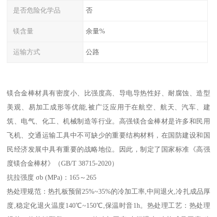
是否危险化学品
否
镁含量
余量%
运输方式
公路
镁合金棒材具有密度小、比强度高、导电导热性好、耐腐蚀、造型
美观、易加工成形等优能,被广泛应用于在航空、航天、汽车、建
筑、电气、化工、机械制造等行业。高强镁合金棒材是许多和民用
飞机、交通运输工具中不可缺少的重要结构材料，在国防建设和国
民经济发展中具有重要的战略地位。因此，制定了国家标准《高强
度镁合金棒材》（GB/T 38715-2020）
抗拉强度 σb (MPa)：165～265
热处理规范：热扎板预留25%~35%的冷加工率,中间退火,冷扎成品厚
度,稳定化退火温度140℃~150℃,保温时音1h。热处理工艺：热处理