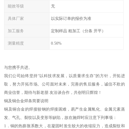
能效等级
无
具体厂家
以实际订单的报价为准
加工服务
定制样品 粗加工（分条 开平）
测量精度
0.50%
与您携手共进。
我们公司始终坚持“以科技求发展，以质量求生存”的方针，开拓进
取，努力开拓市场。公司面对未来，完善的售后服务，诚信不欺的
商业信誉，期待与新老朋 友洽谈合作，共创明日辉煌！
铜及铜合金焊条简要说明
铜及铜合金的焊接较钢的焊接困难，易产生金属氧化、金属元素蒸
发、气孔、裂纹以及变形等缺陷，故在施焊时应注意下列事项：
1．铜的热膨胀系数大，在凝固时发生较大的收缩应力，造成裂纹和