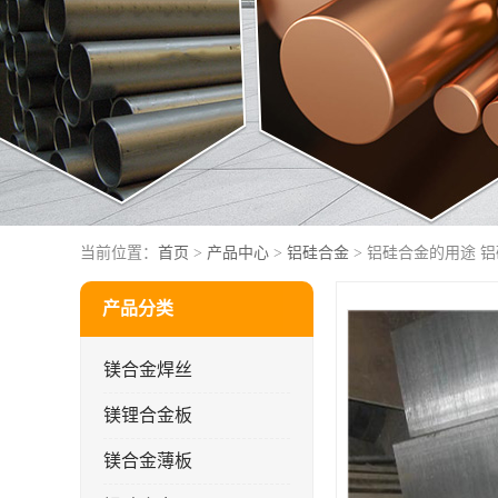
当前位置：
首页
>
产品中心
>
铝硅合金
> 铝硅合金的用途 
产品分类
镁合金焊丝
镁锂合金板
镁合金薄板