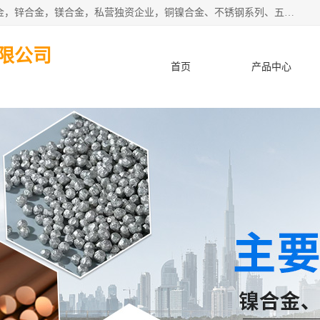
本公司坐落于中国广东省东莞市,长期批发供应铜合金，铝合金，锌合金，镁合金，私营独资企业，铜镍合金、不锈钢系列、五金冲压材料、进口金属材料、钨钢、高速钢、白钢刀、铝系列材料、铝镁合金、锰钢片等，启越是一家经国家相关部门批准注册的企业。公司以雄厚的实力、合理的厂家、优良的服务与多家企业建立了长期的合作关系。欢迎前来参观、考察、洽谈业务。 金属材料...,欢迎惠顾！
限公司
首页
产品中心