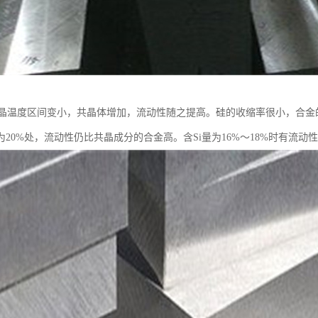
晶温度区间变小，共晶体增加，流动性随之提高。硅的收缩率很小，合金
为20%处，流动性仍比共晶成分的合金高。含Si量为16%～18%时有流动