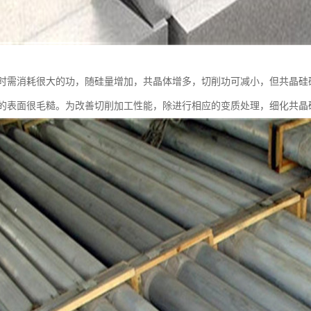
时需消耗很大的功，随硅量增加，共晶体增多，切削功可减小，但共晶硅
的表面很毛糙。为改善切削加工性能，除进行相应的变质处理，细化共晶