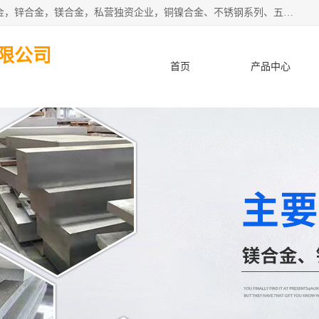
本公司坐落于中国广东省东莞市,长期批发供应铜合金，铝合金，锌合金，镁合金，私营独资企业，铜镍合金、不锈钢系列、五金冲压材料、进口金属材料、钨钢、高速钢、白钢刀、铝系列材料、铝镁合金、锰钢片等，启越是一家经国家相关部门批准注册的企业。公司以雄厚的实力、合理的厂家、优良的服务与多家企业建立了长期的合作关系。欢迎前来参观、考察、洽谈业务。 金属材料...,欢迎惠顾！
限公司
首页
产品中心