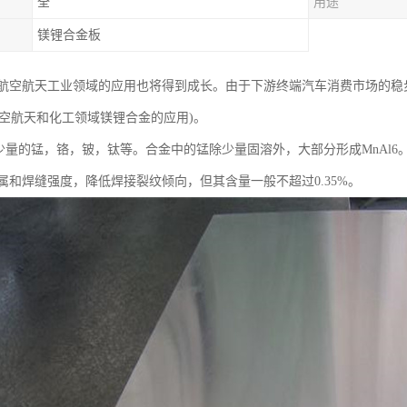
全
用途
镁锂合金板
空航天工业领域的应用也将得到成长。由于下游终端汽车消费市场的稳步增长，
航空航天和化工领域镁锂合金的应用)。
有少量的锰，铬，铍，钛等。合金中的锰除少量固溶外，大部分形成MnAl6
属和焊缝强度，降低焊接裂纹倾向，但其含量一般不超过0.35%。