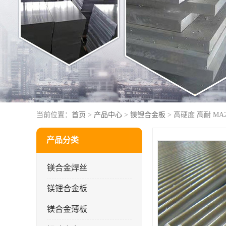
当前位置：
首页
>
产品中心
>
镁锂合金板
> 高硬度 高耐 M
产品分类
镁合金焊丝
镁锂合金板
镁合金薄板