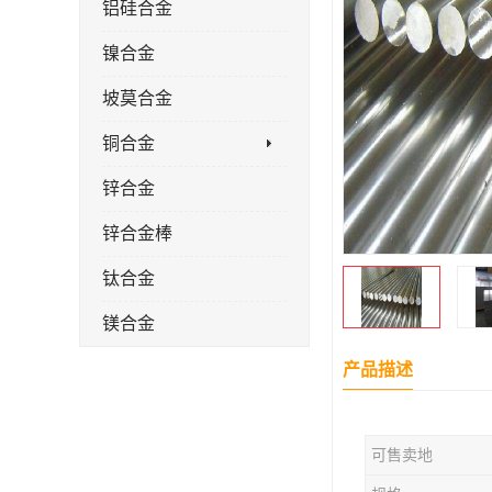
铝硅合金
镍合金
坡莫合金
铜合金
锌合金
锌合金棒
钛合金
镁合金
镁合金棒
产品描述
钛合金棒材
可售卖地
钛合金管