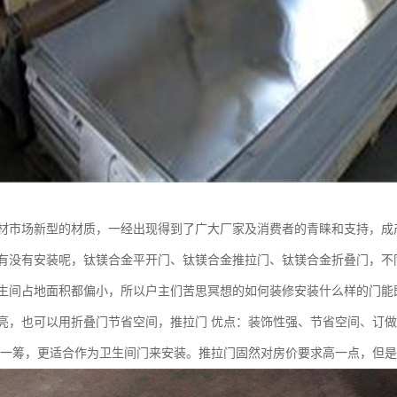
材市场新型的材质，一经出现得到了广大厂家及消费者的青睐和支持，成
有没有安装呢，钛镁合金平开门、钛镁合金推拉门、钛镁合金折叠门，不
生间占地面积都偏小，所以户主们苦思冥想的如何装修安装什么样的门能
亮，也可以用折叠门节省空间，推拉门 优点：装饰性强、节省空间、订做
胜一筹，更适合作为卫生间门来安装。推拉门固然对房价要求高一点，但