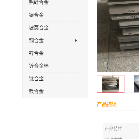
铝硅合金
镍合金
坡莫合金
铜合金
锌合金
锌合金棒
钛合金
镁合金
镁合金棒
产品描述
钛合金棒材
产品特性
钛合金管