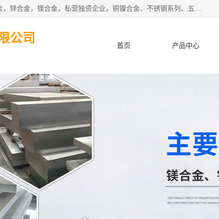
本公司坐落于中国广东省东莞市,长期批发供应铜合金，铝合金，锌合金，镁合金，私营独资企业，铜镍合金、不锈钢系列、五金冲压材料、进口金属材料、钨钢、高速钢、白钢刀、铝系列材料、铝镁合金、锰钢片等，启越是一家经国家相关部门批准注册的企业。公司以雄厚的实力、合理的厂家、优良的服务与多家企业建立了长期的合作关系。欢迎前来参观、考察、洽谈业务。 金属材料...,欢迎惠顾！
限公司
首页
产品中心