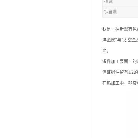
粒度
钛合金线材
钛含量
钛合金带材
钛是一种新型有色
洋金属"与"太空
义。
锻件加工表面上的
保证锻件留有1/
在热加工中，非常