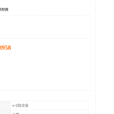
带材商
8958
α+β钛合金