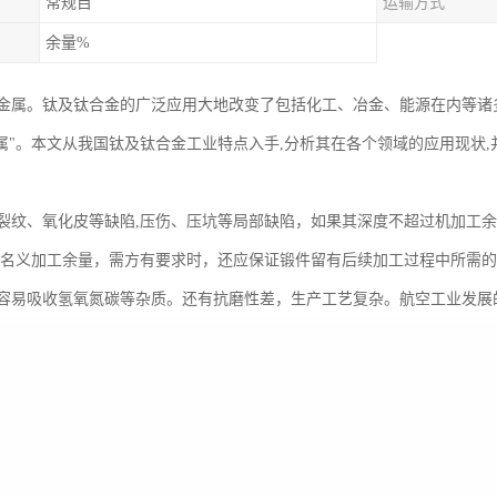
常规目
运输方式
余量%
金属。钛及钛合金的广泛应用大地改变了包括化工、冶金、能源在内等诸多
金属"。本文从我国钛及钛合金工业特点入手,分析其在各个领域的应用现状
裂纹、氧化皮等缺陷,压伤、压坑等局部缺陷，如果其深度不超过机加工余量
2的名义加工余量，需方有要求时，还应保证锻件留有后续加工过程中所需
容易吸收氢氧氮碳等杂质。还有抗磨性差，生产工艺复杂。航空工业发展的