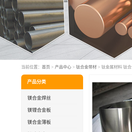
当前位置：
首页
>
产品中心
>
钛合金带材
> 钛金属材料 钛
产品分类
镁合金焊丝
镁锂合金板
镁合金薄板