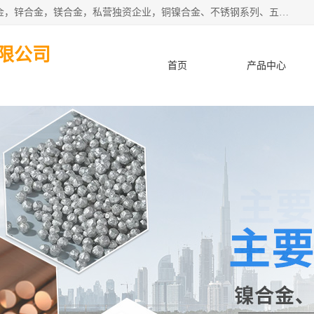
本公司坐落于中国广东省东莞市,长期批发供应铜合金，铝合金，锌合金，镁合金，私营独资企业，铜镍合金、不锈钢系列、五金冲压材料、进口金属材料、钨钢、高速钢、白钢刀、铝系列材料、铝镁合金、锰钢片等，启越是一家经国家相关部门批准注册的企业。公司以雄厚的实力、合理的厂家、优良的服务与多家企业建立了长期的合作关系。欢迎前来参观、考察、洽谈业务。 金属材料...,欢迎惠顾！
限公司
首页
产品中心