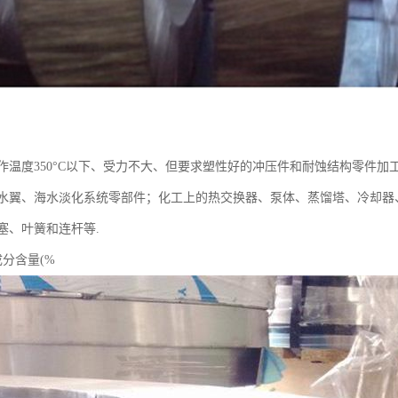
作温度350°C以下、受力不大、但要求塑性好的冲压件和耐蚀结构零件
水翼、海水淡化系统零部件；化工上的热交换器、泵体、蒸馏塔、冷却器
塞、叶簧和连杆等.
素成分含量(%