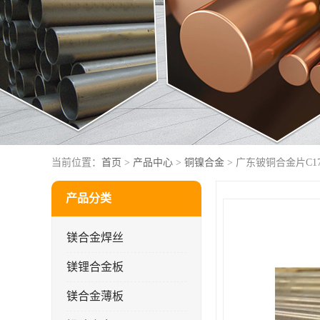
当前位置：
首页
>
产品中心
>
铜镍合金
> 广东铍铜合金片C17
产品分类
镁合金焊丝
镁锂合金板
镁合金薄板