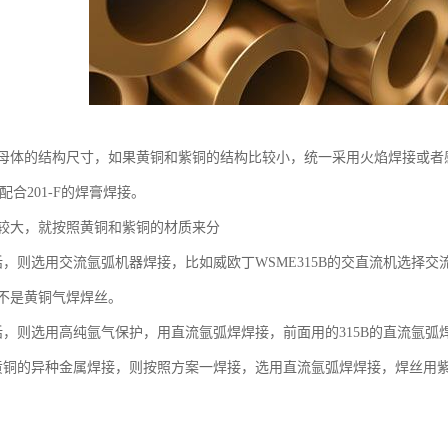
母体的结构尺寸，如果黄铜和紫铜的结构比较小，统一采用火焰焊接或者
配合201-F的焊膏焊接。
较大，就按照黄铜和紫铜的材质来分
话，则选用交流氩弧机器焊接，比如威欧丁WSME315B的交直流机选择
不是黄铜气焊焊丝。
话，则选用高纯氩气保护，用直流氩弧焊焊接，前面用的315B的直流氩
黄铜的异种金属焊接，则按照方案一焊接，选用直流氩弧焊焊接，焊丝用紫铜