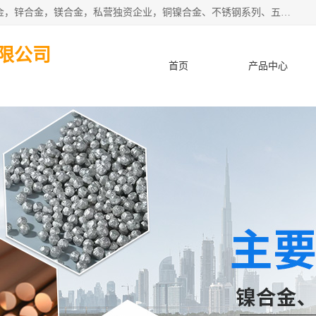
本公司坐落于中国广东省东莞市,长期批发供应铜合金，铝合金，锌合金，镁合金，私营独资企业，铜镍合金、不锈钢系列、五金冲压材料、进口金属材料、钨钢、高速钢、白钢刀、铝系列材料、铝镁合金、锰钢片等，启越是一家经国家相关部门批准注册的企业。公司以雄厚的实力、合理的厂家、优良的服务与多家企业建立了长期的合作关系。欢迎前来参观、考察、洽谈业务。 金属材料...,欢迎惠顾！
限公司
首页
产品中心