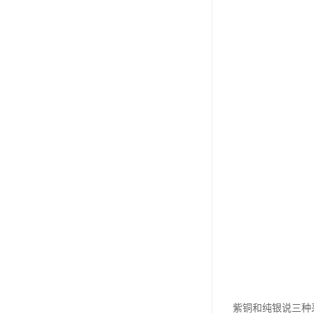
紫铜和纯银说三种