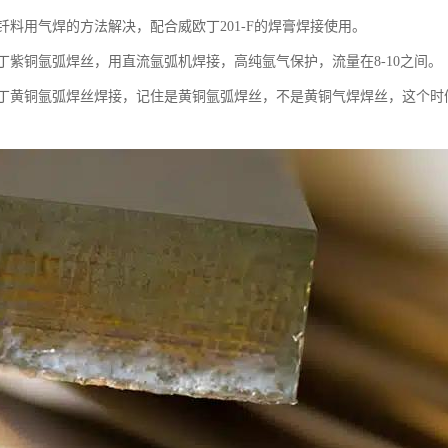
钎料用气焊的方法解决，配合威欧丁201-F的焊膏焊接使用。
丁紫铜氩弧焊丝，用直流氩弧机焊接，高纯氩气保护，流量在8-10之间。
丁黄铜氩弧焊丝焊接，记住是黄铜氩弧焊丝，不是黄铜气焊焊丝，这个时候