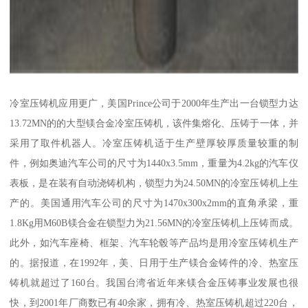
冷室压铸机应用更广，美国Prince公司于2000年生产出一台锁型力达
13.72MN的的大型镁合金冷室压铸机，该件集熔化、压铸于一体，并
采用了取件机器人。冷室压铸机适于生产壁厚较厚质量较重的制
件，例如奥迪汽车公司的尺寸为1440x3.5mm，重量为4.2kg的汽车仪
表板，是在装有自动浇铸机构，锁型力为24.50MN的冷室压铸机上生
产的。美国通用汽车公司的尺寸为1470x300x2mm的直角承梁，重
1.8Kg用M60B镁合金在锁型力为21.56MN的冷室压铸机上压铸而成。
此外，如汽车座椅、框架、汽车轮毂等产品均是用冷室压铸机生产
的。据报道，在1992年，美、日用于生产镁合金铸件的冷、热室压
铸机就超过了160台。我国台湾省近年来镁合金压铸事业发展也很
快，到2001年厂商数已有40余家，拥有冷、热室压铸机超过220台，