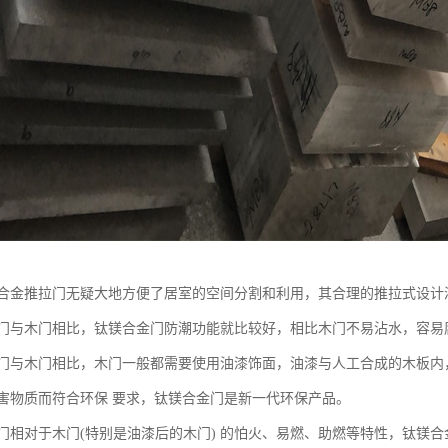
合金推拉门无疑大地方便了居室的空间分割和利用，其合理的推拉式设计
门与木门相比，钛镁合金门防潮功能就比较好，相比木门不易沾水，容易
门与木门相比，木门一般都需要使用油漆饰面，油漆与人工合成的木板内
害物质而符合环保 要求，钛镁合金门是新一代环保产品。
门相对于木门(特别是油漆后的木门) 的怕火、易燃、助燃等特性，钛镁