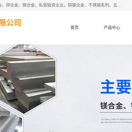
本公司坐落于中国广东省东莞市,长期批发供应铜合金，铝合金，锌合金，镁合金，私营独资企业，铜镍合金、不锈钢系列、五金冲压材料、进口金属材料、钨钢、高速钢、白钢刀、铝系列材料、铝镁合金、锰钢片等，启越是一家经国家相关部门批准注册的企业。公司以雄厚的实力、合理的厂家、优良的服务与多家企业建立了长期的合作关系。欢迎前来参观、考察、洽谈业务。 金属材料...,欢迎惠顾！
限公司
首页
产品中心