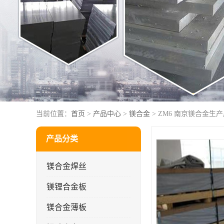
当前位置：
首页
>
产品中心
>
镁合金
> ZM6 南京镁合金生
产品分类
镁合金焊丝
镁锂合金板
镁合金薄板