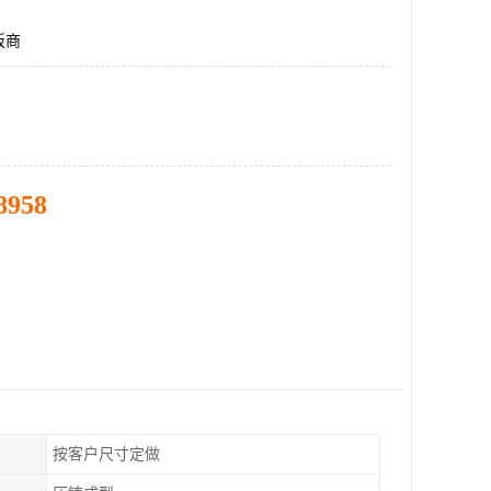
板商
8958
按客户尺寸定做