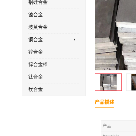
铝硅合金
镍合金
坡莫合金
铜合金
锌合金
锌合金棒
钛合金
镁合金
镁合金棒
产品描述
钛合金棒材
产品
钛合金管