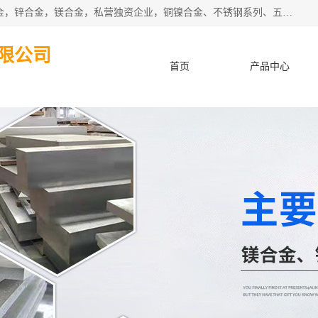
本公司坐落于中国广东省东莞市,长期批发供应铜合金，铝合金，锌合金，镁合金，私营独资企业，铜镍合金、不锈钢系列、五金冲压材料、进口金属材料、钨钢、高速钢、白钢刀、铝系列材料、铝镁合金、锰钢片等，启越是一家经国家相关部门批准注册的企业。公司以雄厚的实力、合理的厂家、优良的服务与多家企业建立了长期的合作关系。欢迎前来参观、考察、洽谈业务。 金属材料...,欢迎惠顾！
限公司
首页
产品中心