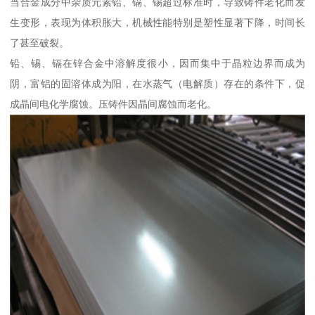
当合金成分中杂质元素铅、镉、锡超过标准时，导致铸件老化而发
生变形，表现为体积胀大，机械性能特别是塑性显著下降，时间长
了甚至破裂。
铅、锡、镉在锌合金中溶解度很小，因而集中于晶粒边界而成为
阴，富铝的固溶体成为阳，在水蒸气（电解质）存在的条件下，促
成晶间电化学腐蚀。压铸件因晶间腐蚀而老化。