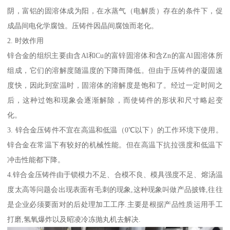
阴，富铝的固溶体成为阳，在水蒸气（电解质）存在的条件下，促
成晶间电化学腐蚀。压铸件因晶间腐蚀而老化。
2. 时效作用
锌合金的组织主要由含Al和Cu的富锌固溶体和含Zn的富Al固溶体所
组成，它们的溶解度随温度的下降而降低。但由于压铸件的凝固速
度快，因此到室温时，固溶体的溶解度是饱和了。经过一定时间之
后，这种过饱和现象会逐渐解除，而使铸件的形状和尺寸略起变
化。
3. 锌合金压铸件不宜在高温和低温（0℃以下）的工作环境下使用。
锌合金在常温下有较好的机械性能。但在高温下抗拉强度和低温下
冲击性能都下降。
4.锌合金压铸件由于锁模力不足、合模不良、模具强度不足、熔汤温
度太高等问题会出现表面有毛刺的现象,这种现象叫做产品披锋,往往
是企业必须要面对的后处理加工工序.主要是根据产品性质运用手工
打磨,氢氧爆炸以及昭凌冷冻抛丸机去解决.