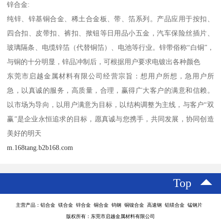
锌合金:
纯锌、锌基铜合金、稀土合金板、带、箔系列。产品应用于按扣、
四合扣、皮带扣、裤扣、揿钮等日用品小五金，汽车保险丝插片、
玻璃隔条、电缆锌箔（代替铜箔）、电池等行业。锌带俗称“白铜”，
与铜的十分明显，锌品冲制后，可根据用户要求电镀出各种颜色
东莞市启越金属材料有限公司经营宗旨：想用户所想，急用户所
急，以真诚的服务，高质量，合理，赢得广大客户的满意和信赖。
以市场为导向，以用户满意为目标，以结构调整为主线，与客户“双
赢”是企业永恒追求的目标，愿真诚与您携手，共同发展，协同创造
美好的明天
m.168tang.b2b168.com
Top
主营产品：铝合金 镁合金 锌合金 铜合金 钨钢 铜镍合金 高速钢 铝镁合金 锰钢片
版权所有：东莞市启越金属材料有限公司