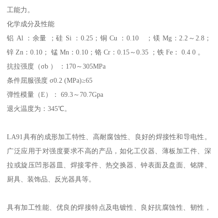
工能力。
化学成分及性能
铝 Al ：余量 ；硅 Si ：0.25；铜 Cu ：0.10 ；镁 Mg：2.2～2.8；
锌 Zn：0.10； 锰 Mn：0.10；铬 Cr：0.15～0.35 ；铁 Fe： 0.4 0 。
抗拉强度（σb ） ：170～305MPa
条件屈服强度 σ0.2 (MPa)≥65
弹性模量（E）： 69.3～70.7Gpa
退火温度为：345℃。
LA91具有的成形加工特性、高耐腐蚀性、良好的焊接性和导电性。
广泛应用于对强度要求不高的产品，如化工仪器、薄板加工件、深
拉或旋压凹形器皿、焊接零件、热交换器、钟表面及盘面、铭牌、
厨具、装饰品、反光器具等。
具有加工性能、优良的焊接特点及电镀性、良好抗腐蚀性、韧性，