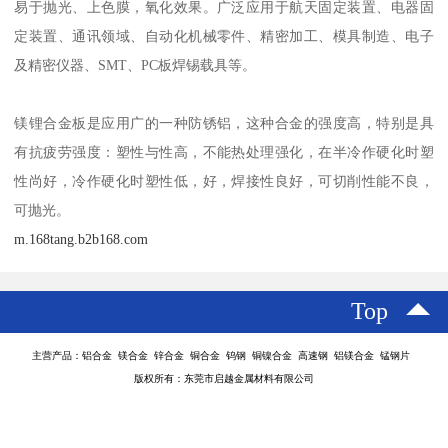
易于抛光、上色膜，氧化效果。广泛应用于航天固定装置、电器固
定装置、通讯领域、自动化机械零件、精密加工、模具制造、电子
及精密仪器、SMT、PC板焊锡载具等。
镁锂合金板是应用广的一种防锈铝，这种合金的强度高，特别是具
有抗疲劳强度：塑性与性高，不能热处理强化，在半冷作硬化时塑
性尚好，冷作硬化时塑性低，好，焊接性良好，可切削性能不良，
可抛光。
m.168tang.b2b168.com
Top
主营产品：铝合金 镁合金 锌合金 铜合金 钨钢 铜镍合金 高速钢 铝镁合金 锰钢片
版权所有：东莞市启越金属材料有限公司