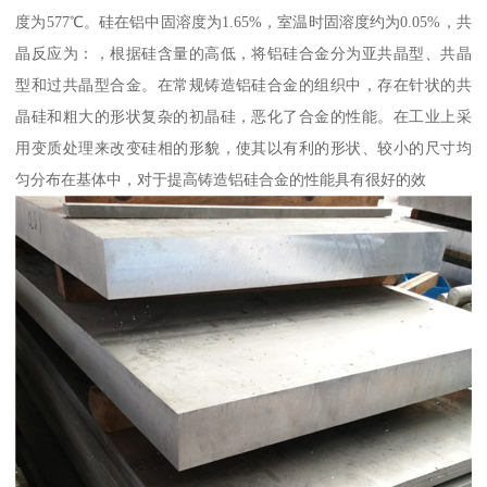
度为577℃。硅在铝中固溶度为1.65%，室温时固溶度约为0.05%，共
晶反应为：，根据硅含量的高低，将铝硅合金分为亚共晶型、共晶
型和过共晶型合金。在常规铸造铝硅合金的组织中，存在针状的共
晶硅和粗大的形状复杂的初晶硅，恶化了合金的性能。在工业上采
用变质处理来改变硅相的形貌，使其以有利的形状、较小的尺寸均
匀分布在基体中，对于提高铸造铝硅合金的性能具有很好的效