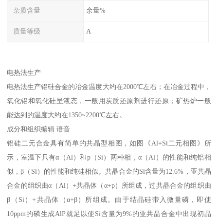
杂质含量
余量%
质量等级
A
电热法生产
电热法生产铝硅合金的冶金温度大约在2000℃左右；在冶金过程中，
氧化铝和氧化硅呈液态，一般用炭质还原剂进行还原；矿热炉一般
能达到的温度大约在1350~2200℃左右。
成分和组织编辑 语音
铝硅二元合金具有简单的共晶型相图，如图《Al+Si二元相图》所
示，室温下只有α（Al）和p（Si）两种相，α（Al）的性能和纯铝相
似，β（Si）的性能和纯硅相似。共晶合金的Si含量为12.6%，亚共晶
合金的组织由α（Al）+共晶体（α+p）所组成，过共晶合金的组织由
β（Si）+共晶体（α+β）所组成。由于结晶硅带入微量磷，即使
10ppm的磷生成AlP就足以使Si含量为9%的亚共晶合金中出现初晶