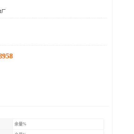
金厂
8958
余量%