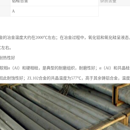
铝硅合金
杂质含量
A
金的冶金温度大约在2000℃左右；在冶金过程中，氧化铝和氧化硅呈液
0℃左右。
耐热性好
具有软相α（Al）和硬相硅，是典型的耐磨组织，耐磨性好；α（Al）和共晶
因此耐蚀性好；ZL102合金的共晶温度为577℃，高于其余铸铝合金，