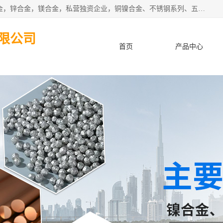
本公司坐落于中国广东省东莞市,长期批发供应铜合金，铝合金，锌合金，镁合金，私营独资企业，铜镍合金、不锈钢系列、五金冲压材料、进口金属材料、钨钢、高速钢、白钢刀、铝系列材料、铝镁合金、锰钢片等，启越是一家经国家相关部门批准注册的企业。公司以雄厚的实力、合理的厂家、优良的服务与多家企业建立了长期的合作关系。欢迎前来参观、考察、洽谈业务。 金属材料...,欢迎惠顾！
限公司
首页
产品中心