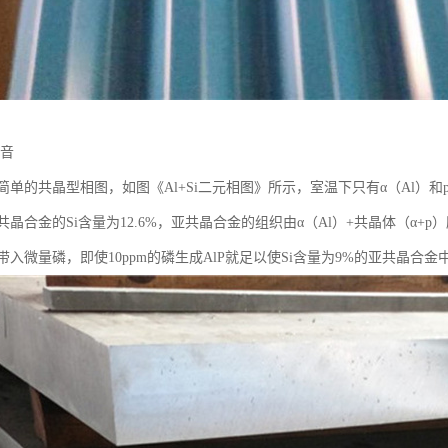
语音
单的共晶型相图，如图《Al+Si二元相图》所示，室温下只有α（Al）和p
晶合金的Si含量为12.6%，亚共晶合金的组织由α（Al）+共晶体（α+p
入微量磷，即使10ppm的磷生成AlP就足以使Si含量为9%的亚共晶