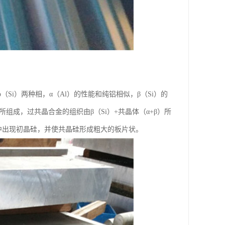
（Si）两种相，α（Al）的性能和纯铝相似，β（Si）的
）所组成，过共晶合金的组织由β（Si）+共晶体（α+β）所
合金中出现初晶硅，并使共晶硅形成粗大的板片状。