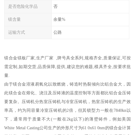
是否危险化学品
否
镁含量
余量%
运输方式
公路
镁合金镁板厂家,生产厂家 ,牌号具全系列,规格齐全,质量保证,可按
需定制,如期交货,品质保障,提供,建议您的难题,模具齐全,按要求批
量.
由于镁合金溶液易氧化以致燃烧，铸造时热裂倾向比铝合金大，因
此镁合金在熔化、浇注及压铸液的温度控制等方面都比铝合金压铸
要复杂。压铸机分热室压铸机与冷室压铸机，热室压铸机的生产效
率高，约为同容量冷室压铸机的2倍，但其锁型力一般在7840kn以
下，通常用于质量不大(一般在2kg以下)的薄壁铸件，例如美国
White Metal Casting公司生产的外形尺寸为61 0x61 0nm的镁合金计算