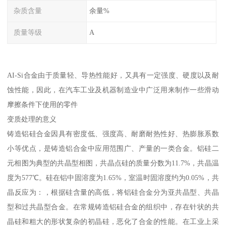
杂质含量
余量%
质量等级
A
AI-Si合金由于质量轻、导热性能好，又具有一定强度、硬度以及耐
蚀性能，因此，在汽车工业及机器制造业中广泛用来制作一些滑动
摩擦条件下使用的零件
变质处理的意义
铸造铝硅合金因具有密度低、强度高、耐磨耐热性好、热膨胀系数
小等优点，是铸造铝合金中应用范围广、产量的一类合金。铝硅二
元相图为典型的共晶型相图，共晶点硅的质量分数为11.7%，共晶温
度为577℃。硅在铝中固溶度为1.65%，室温时固溶度约为0.05%，共
晶反应为：，根据硅含量的高低，将铝硅合金分为亚共晶型、共晶
型和过共晶型合金。在常规铸造铝硅合金的组织中，存在针状的共
晶硅和粗大的形状复杂的初晶硅，恶化了合金的性能。在工业上采