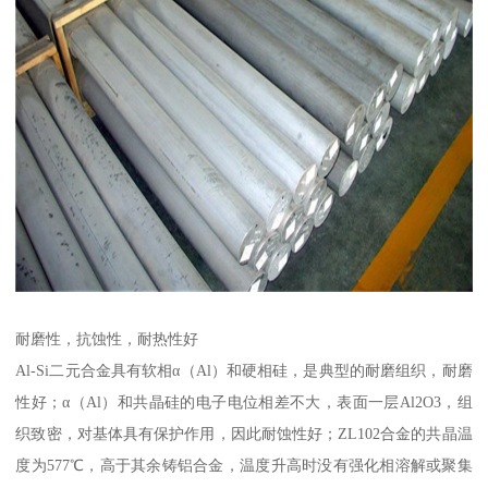
耐磨性，抗蚀性，耐热性好
Al-Si二元合金具有软相α（Al）和硬相硅，是典型的耐磨组织，耐磨
性好；α（Al）和共晶硅的电子电位相差不大，表面一层Al2O3，组
织致密，对基体具有保护作用，因此耐蚀性好；ZL102合金的共晶温
度为577℃，高于其余铸铝合金，温度升高时没有强化相溶解或聚集