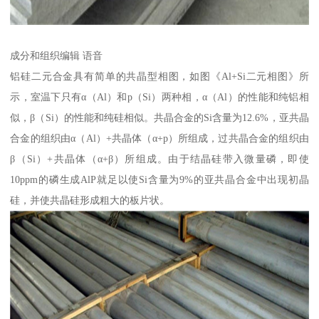
成分和组织编辑 语音
铝硅二元合金具有简单的共晶型相图，如图《Al+Si二元相图》所
示，室温下只有α（Al）和p（Si）两种相，α（Al）的性能和纯铝相
似，β（Si）的性能和纯硅相似。共晶合金的Si含量为12.6%，亚共晶
合金的组织由α（Al）+共晶体（α+p）所组成，过共晶合金的组织由
β（Si）+共晶体（α+β）所组成。由于结晶硅带入微量磷，即使
10ppm的磷生成AlP就足以使Si含量为9%的亚共晶合金中出现初晶
硅，并使共晶硅形成粗大的板片状。