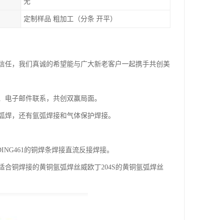
无
定制样品 粗加工（分条 开平）
信任，我们真诚的希望能与广大新老客户一起携手共创美
、电子邮件联系，共创双赢局面。
弧焊，还有氩弧焊接和气体保护焊接。
NG461的铜焊条焊接直流反接焊接。
合铜焊接的黄铜氩弧焊丝威欧丁204S的黄铜氩弧焊丝