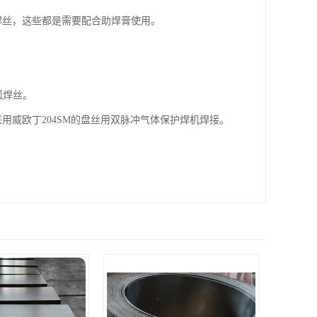
3焊丝，这些都是需要配合助焊膏使用。
弧焊丝。
用威欧丁204SM的盘丝用双脉冲气体保护焊机焊接。