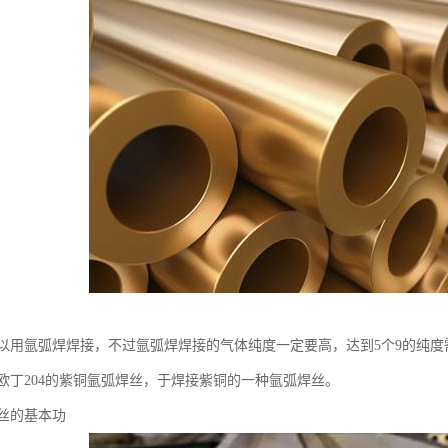
以用氩弧焊焊接，不过氩弧焊焊接的气体纯度一定要高，达到5个9的纯
欧丁204的紫铜氩弧焊丝，于焊接紫铜的一种氩弧焊丝。
丝的基本功