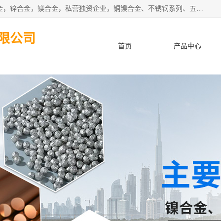
本公司坐落于中国广东省东莞市,长期批发供应铜合金，铝合金，锌合金，镁合金，私营独资企业，铜镍合金、不锈钢系列、五金冲压材料、进口金属材料、钨钢、高速钢、白钢刀、铝系列材料、铝镁合金、锰钢片等，启越是一家经国家相关部门批准注册的企业。公司以雄厚的实力、合理的厂家、优良的服务与多家企业建立了长期的合作关系。欢迎前来参观、考察、洽谈业务。 金属材料...,欢迎惠顾！
限公司
首页
产品中心