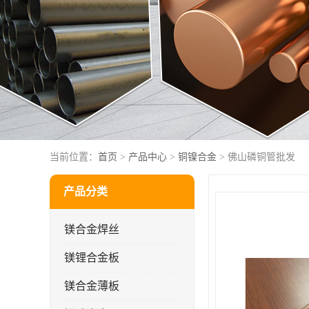
当前位置：
首页
>
产品中心
>
铜镍合金
> 佛山磷铜管批发
产品分类
镁合金焊丝
镁锂合金板
镁合金薄板