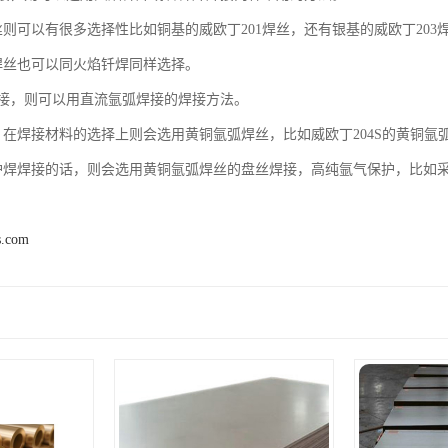
丝则可以有很多选择性比如铜基的威欧丁201焊丝，还有银基的威欧丁20
焊丝也可以同火焰钎焊同样选择。
接，则可以用直流氩弧焊接的焊接方法。
，在焊接材料的选择上则会选用黄铜氩弧焊丝，比如威欧丁204S的黄铜氩
护焊焊接的话，则会选用黄铜氩弧焊丝的盘丝焊接，高纯氩气保护，比如采
s.com