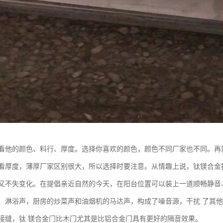
看他的颜色、料行、厚度。选择你喜欢的颜色，颜色不同厂家也不同。再
看厚度，薄厚厂家区别很大，所以选择时要注意。从情趣上说，钛镁合金
又不失变化。在提倡亲近自然的今天，在阳台位置可以装上一道顺畅静音
、淋浴声，厨房的炒菜声和油烟机的马达声，构成了噪音源，干扰 了其
接缝，钛 镁合金门比木门尤其是比铝合金门具有更好的隔音效果。