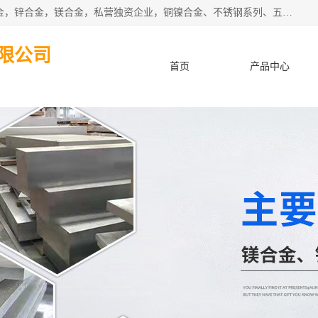
本公司坐落于中国广东省东莞市,长期批发供应铜合金，铝合金，锌合金，镁合金，私营独资企业，铜镍合金、不锈钢系列、五金冲压材料、进口金属材料、钨钢、高速钢、白钢刀、铝系列材料、铝镁合金、锰钢片等，启越是一家经国家相关部门批准注册的企业。公司以雄厚的实力、合理的厂家、优良的服务与多家企业建立了长期的合作关系。欢迎前来参观、考察、洽谈业务。 金属材料...,欢迎惠顾！
限公司
首页
产品中心