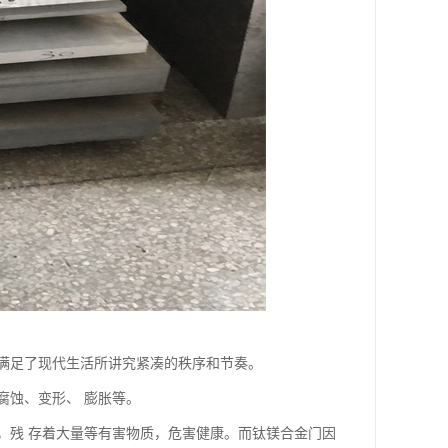
满足了现代生活所讲究紧凑的秩序和节奏。
腐蚀、变形、 膨胀等。
，残 存着大量等有害物质，危害健康。而钛镁合金门因