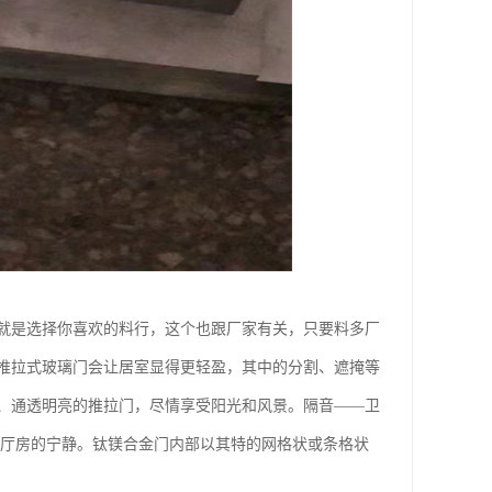
就是选择你喜欢的料行，这个也跟厂家有关，只要料多厂
推拉式玻璃门会让居室显得更轻盈，其中的分割、遮掩等
、通透明亮的推拉门，尽情享受阳光和风景。隔音——卫
他厅房的宁静。钛镁合金门内部以其特的网格状或条格状