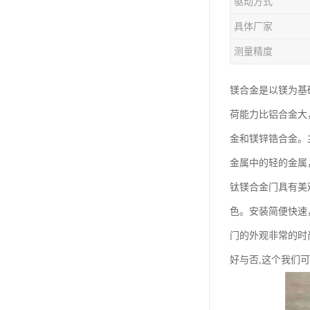
驱动方式
钛合金线材
具体厂家
钛合金带材
测量精度
镁合金是以镁为基
荷能力比铝合金大
金和镁锌锆合金。
金属中的轻的金属
钛镁合金门具有美
色。安装简便快速
门的外观非常的时
好与否,这个我们