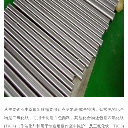
从主要矿石中萃取出钛需要用到克罗尔法 或亨特法。钛常见的化合
物是二氧化钛，可用于制造白色颜料。其他化合物还包括四氯化钛
(TiCl4)（作催化剂和用于制造烟幕作空中掩护）及三氯化钛（TiCl3)