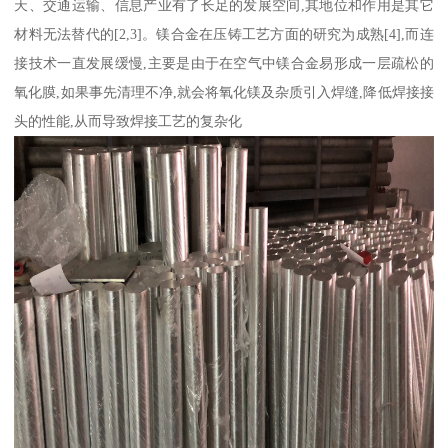
天、交通运输、信息产业有了长足的发展空间,其地位和作用是其它
材料无法替代的[2,3]。镁合金在压铸工艺方面的研究为成熟[4],而连
接技术一直发展缓慢,主要是由于在空气中镁合金易形成一层疏松的
氧化膜,如果事先清理不净,就会将氧化镁及杂质引入焊缝,降低焊接接
头的性能,从而导致焊接工艺的复杂化