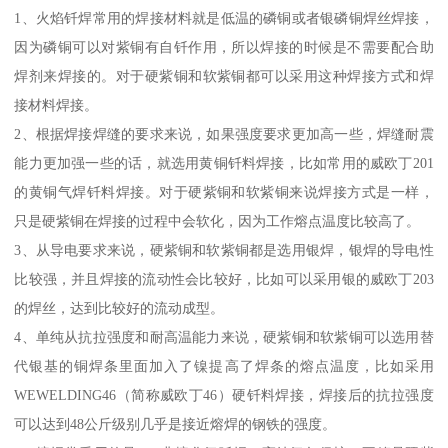
1、火焰钎焊常用的焊接材料就是低温的磷铜或者银磷铜焊丝焊接，
因为磷铜可以对紫铜有自钎作用，所以焊接的时候是不需要配合助
焊剂来焊接的。对于硬紫铜和软紫铜都可以采用这种焊接方式和焊
接材料焊接。
2、根据焊接焊缝的要求来说，如果强度要求更加高一些，焊缝耐震
能力更加强一些的话，就选用黄铜钎料焊接，比如常用的威欧丁201
的黄铜气焊钎料焊接。对于硬紫铜和软紫铜来说焊接方式是一样，
只是硬紫铜在焊接的过程中会软化，因为工作熔点温度比较高了。
3、从导电要求来说，硬紫铜和软紫铜都是选用银焊，银焊的导电性
比较强，并且焊接的流动性会比较好，比如可以采用银的威欧丁203
的焊丝，达到比较好的流动成型。
4、单纯从抗拉强度和耐高温能力来说，硬紫铜和软紫铜可以选用替
代银基的铜焊条里面加入了镍提高了焊条的熔点温度，比如采用
WEWELDING46（简称威欧丁46）硬钎料焊接，焊接后的抗拉强度
可以达到48公斤级别几乎是接近熔焊的钢铁的强度。