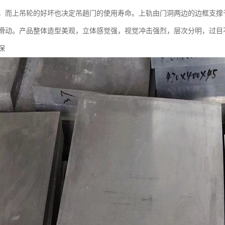
，而上吊轮的好坏也决定吊趟门的使用寿命。上轨由门洞两边的边框支撑
滑动。产品整体造型美观，立体感觉强，视觉冲击强烈，层次分明，过目
保