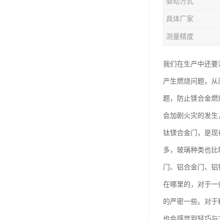
驱动方式
钛合金线材
具体厂家
钛合金带材
测量精度
我们在生产中还要
产生燃烧问题，从
题，防止镁合金燃
会加剧火灾的发生
钛镁合金门，是现
多，玻璃种类也比
门、铝合金门、铝
在哪里的，对于一
的严密一些。对于
也会感觉到轻巧与