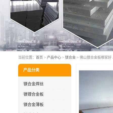
当前位置：
首页
>
产品中心
>
镁合金
> 佛山镁合金板哪家好 A
产品分类
镁合金焊丝
镁锂合金板
镁合金薄板