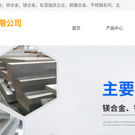
本公司坐落于中国广东省东莞市,长期批发供应铜合金，铝合金，锌合金，镁合金，私营独资企业，铜镍合金、不锈钢系列、五金冲压材料、进口金属材料、钨钢、高速钢、白钢刀、铝系列材料、铝镁合金、锰钢片等，启越是一家经国家相关部门批准注册的企业。公司以雄厚的实力、合理的厂家、优良的服务与多家企业建立了长期的合作关系。欢迎前来参观、考察、洽谈业务。 金属材料...,欢迎惠顾！
限公司
首页
产品中心