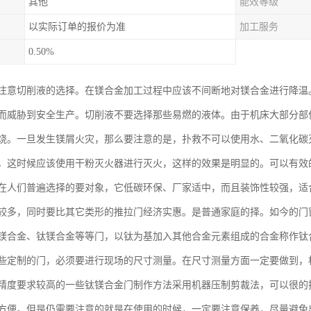
其他
能效等级
以实际订单的报价为准
加工服务
0.50%
注意切削液的选择。在镁合金加工过程中应该不间断地对镁合金进行降温
而威胁到安全生产。切削液不要选择那些易燃的液体。由于机床大部分部
烧。一旦发生镁屑火灾，那么要注意的是，扑救不可以使用水、二氧化碳
，这时候应该使用干粉灭火器进行灭火，这样的效果是明显的。可以有效
在人们普遍选择的要对象，它低碳环保、厂家适中，而且装饰性较强，适
较多，同时要比其它类形的推拉门经济实惠。是普通家庭的择。如今的门
镁合金、钛镁合金等等门，以钛为基加入其他合金元素组成的合金称作钛
些定制的门，必须要进行现场的尺寸测量。在尺寸测量方面一定要做到，相
精度要求较高的一些钛镁合金门制作方法采用机器压制剪裁法，可以很的
方便。但是仍需要注意的就是在使用的时候，一定要注意保养，尽量避免