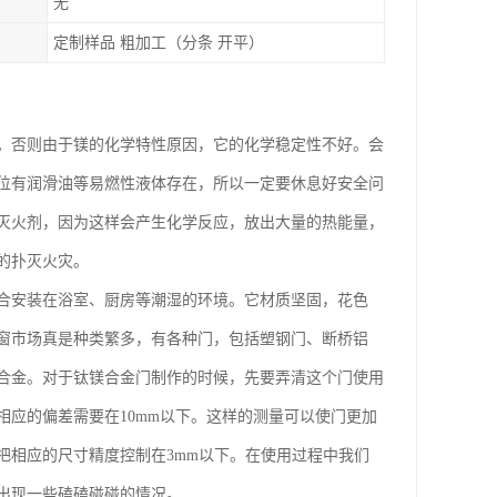
无
定制样品 粗加工（分条 开平）
。否则由于镁的化学特性原因，它的化学稳定性不好。会
位有润滑油等易燃性液体存在，所以一定要休息好安全问
灭火剂，因为这样会产生化学反应，放出大量的热能量，
的扑灭火灾。
合安装在浴室、厨房等潮湿的环境。它材质坚固，花色
窗市场真是种类繁多，有各种门，包括塑钢门、断桥铝
合金。对于钛镁合金门制作的时候，先要弄清这个门使用
应的偏差需要在10mm以下。这样的测量可以使门更加
把相应的尺寸精度控制在3mm以下。在使用过程中我们
出现一些磕磕碰碰的情况。