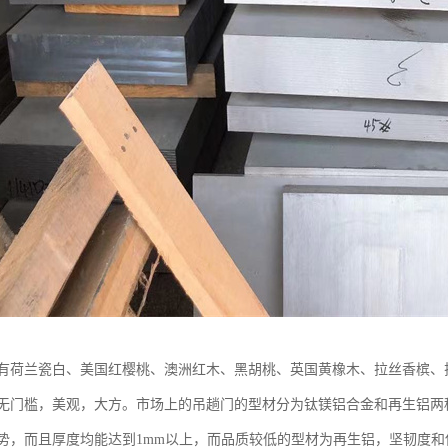
有荷兰瓷白、美国红樱桃、澳洲红木、黑胡桃、英国黄橡木、拉丝香槟、
无门槛，美观，大方。市场上的吊趟门的型材分为钛镁铝合金和再生铝两
势，而且厚度均能达到1mm以上，而品质较低的型材为再生铝，坚韧度和