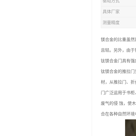
驱动方式
钛合金线材
具体厂家
钛合金带材
测量精度
镁合金的比重虽然
且轻。另外，由于
钛镁合金门具有强
钛镁合金的推拉门
材，从推拉门、折
门广泛运用于书柜
废气的侵 蚀，使
合在各种自然环境