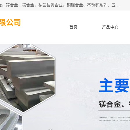
本公司坐落于中国广东省东莞市,长期批发供应铜合金，铝合金，锌合金，镁合金，私营独资企业，铜镍合金、不锈钢系列、五金冲压材料、进口金属材料、钨钢、高速钢、白钢刀、铝系列材料、铝镁合金、锰钢片等，启越是一家经国家相关部门批准注册的企业。公司以雄厚的实力、合理的厂家、优良的服务与多家企业建立了长期的合作关系。欢迎前来参观、考察、洽谈业务。 金属材料...,欢迎惠顾！
限公司
首页
产品中心