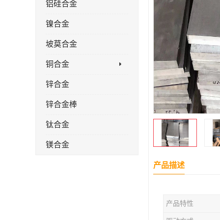
铝硅合金
镍合金
坡莫合金
铜合金
锌合金
锌合金棒
钛合金
镁合金
镁合金棒
产品描述
钛合金棒材
产品特性
钛合金管