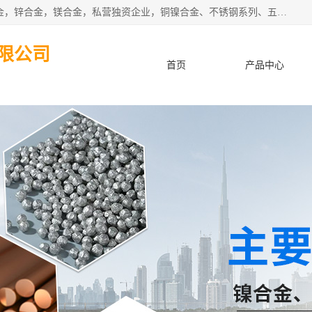
本公司坐落于中国广东省东莞市,长期批发供应铜合金，铝合金，锌合金，镁合金，私营独资企业，铜镍合金、不锈钢系列、五金冲压材料、进口金属材料、钨钢、高速钢、白钢刀、铝系列材料、铝镁合金、锰钢片等，启越是一家经国家相关部门批准注册的企业。公司以雄厚的实力、合理的厂家、优良的服务与多家企业建立了长期的合作关系。欢迎前来参观、考察、洽谈业务。 金属材料...,欢迎惠顾！
限公司
首页
产品中心