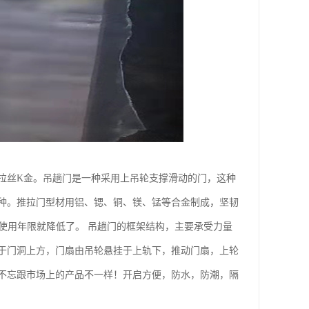
拉丝K金。吊趟门是一种采用上吊轮支撑滑动的门，这种
种。推拉门型材用铝、锶、铜、镁、锰等合金制成，坚韧
使用年限就降低了。 吊趟门的框架结构，主要承受力量
于门洞上方，门扇由吊轮悬挂于上轨下，推动门扇，上轮
不忘跟市场上的产品不一样！开启方便，防水，防潮，隔