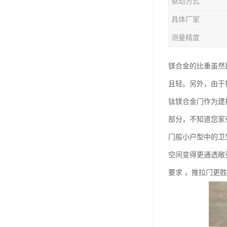
驱动方式
钛合金线材
具体厂家
钛合金带材
测量精度
镁合金的比重虽然
且轻。另外，由于
钛镁合金门作为建
部分，不知道您家
门般小户型中的卫
空间变得更通透敞
要求 ，推拉门更