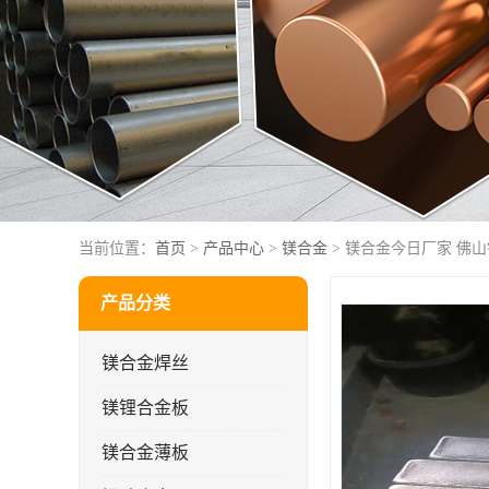
当前位置：
首页
>
产品中心
>
镁合金
> 镁合金今日厂家 佛
产品分类
镁合金焊丝
镁锂合金板
镁合金薄板