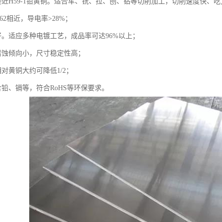
接近H59-1铅黄铜。适合车、铣、拉、刨、钻等切削加工，切削速度快、
62相近，导电率>28%；
好。适应多种电镀工艺，成品率可达96%以上；
腐蚀倾向小，尺寸稳定性高；
对黄铜大约可降低1/2；
铅、镉等，符合RoHS等环保要求。