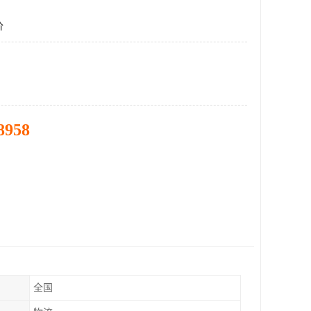
价
8958
全国