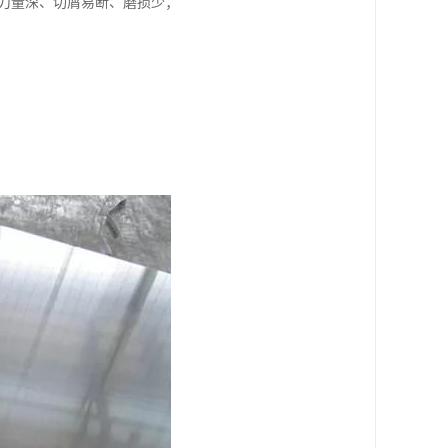
吃刀量深、切屑易断、磨损少；