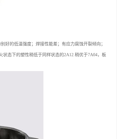
特别好的低温强度；焊接性能差；有应力腐蚀开裂倾向；
态下的塑性稍低于同样状态的2A12.稍优于7A04，板