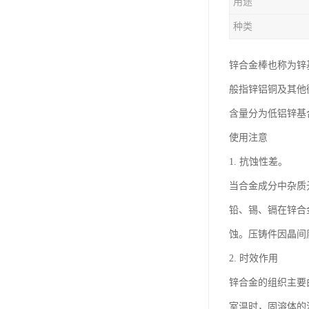
用途
钛合金线材
种类
钛合金带材
锌合金棒也称为锌
般指锌铝铜及其他
含量分为低铝锌基
使用注意
1. 抗蚀性差。
当合金成分中杂质
铅、锡、镉在锌合
蚀。压铸件因晶间
2. 时效作用
锌合金的组织主要
室温时，固溶体的