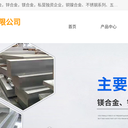
本公司坐落于中国广东省东莞市,长期批发供应铜合金，铝合金，锌合金，镁合金，私营独资企业，铜镍合金、不锈钢系列、五金冲压材料、进口金属材料、钨钢、高速钢、白钢刀、铝系列材料、铝镁合金、锰钢片等，启越是一家经国家相关部门批准注册的企业。公司以雄厚的实力、合理的厂家、优良的服务与多家企业建立了长期的合作关系。欢迎前来参观、考察、洽谈业务。 金属材料...,欢迎惠顾！
限公司
首页
产品中心