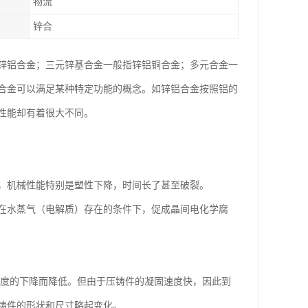
物流
锌合
锌铝合金；三元锌基合金一般指锌铝铜合金；多元合金一
合金可以满足某种特定功能的概念。如锌铝合金按照铝的
性能却有着很大不同。
，机械性能特别是塑性下降，时间长了甚至破裂。
在水蒸气（电解质）存在的条件下，促成晶间电化学腐
随温度的下降而降低。但由于压铸件的凝固速度快，因此到
铸件的形状和尺寸略起变化。