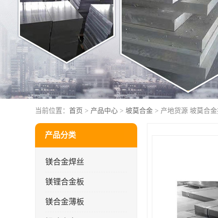
当前位置：
首页
>
产品中心
>
坡莫合金
> 产地货源 坡莫合
产品分类
镁合金焊丝
镁锂合金板
镁合金薄板