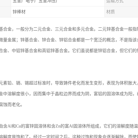
五金厂电子厂五金冲压厂
运输方式
锌棒材
材质
基合金，一般分为二元合金、三元合金和多元合金。二元锌基合金一般指
微量金属；锌基合金、锌合金、锌铝合金都是一个宽泛的概念，不是指该
合金、中铝锌基合金和高铝锌基合金。它们虽说都是锌铝合金，但它们的
元素铅、镉、锡超过标准时，导致铸件老化而发生变形，表现为体积胀大
金中溶解度很小，因而集中于晶粒边界而成为阴，富铝的固溶体成为阳，
腐蚀而老化。
由含Al和Cu的富锌固溶体和含Zn的富Al固溶体所组成，它们的溶解度
溶解度是饱和了。经过一定时间之后，这种过饱和现象会逐渐解除，而使