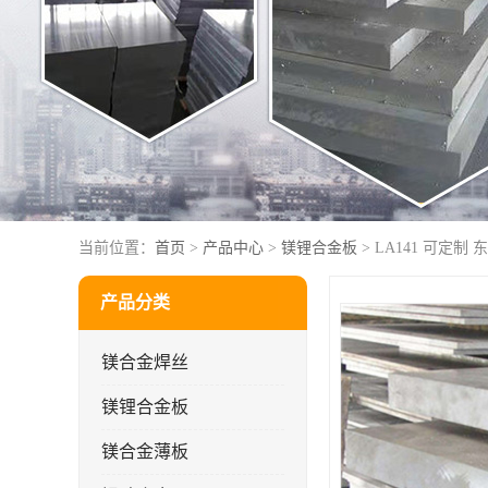
当前位置：
首页
>
产品中心
>
镁锂合金板
> LA141 可定制
产品分类
镁合金焊丝
镁锂合金板
镁合金薄板