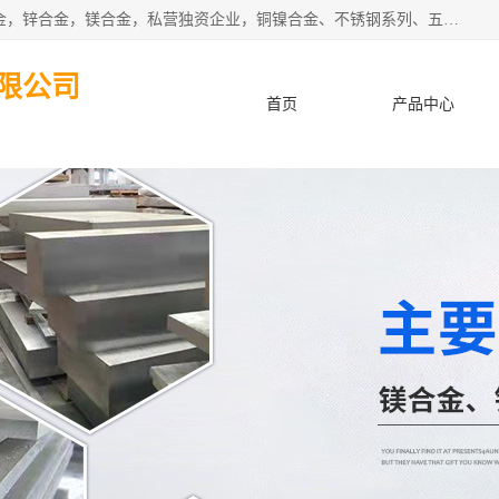
本公司坐落于中国广东省东莞市,长期批发供应铜合金，铝合金，锌合金，镁合金，私营独资企业，铜镍合金、不锈钢系列、五金冲压材料、进口金属材料、钨钢、高速钢、白钢刀、铝系列材料、铝镁合金、锰钢片等，启越是一家经国家相关部门批准注册的企业。公司以雄厚的实力、合理的厂家、优良的服务与多家企业建立了长期的合作关系。欢迎前来参观、考察、洽谈业务。 金属材料...,欢迎惠顾！
限公司
首页
产品中心