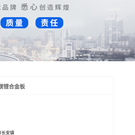
莞镁锂合金板
市长安镇