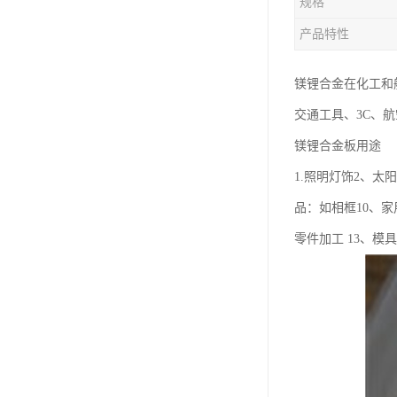
规格
钛合金线材
产品特性
钛合金带材
镁锂合金在化工和航
交通工具、3C、
镁锂合金板用途
1.照明灯饰2、太
品：如相框10、
零件加工 13、模具