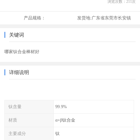
浏览次数：
211
次
产品规格：
发货地:
广东省东莞市长安镇
关键词
哪家钛合金棒材好
详细说明
钛含量
99.9%
材质
α+β钛合金
主要成分
钛