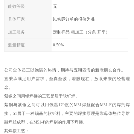
能效等级
无
具体厂家
以实际订单的报价为准
加工服务
定制样品 粗加工（分条 开平）
测量精度
0.50%
公司全体员工以饱满的热情，期待与五湖四海的新老朋友合作。一
直秉承满足用户需求，至真至诚，着眼现在，放眼未来的经营理
念。
紫铜之间用锡焊接的工艺是属于软钎焊。
紫铜与紫铜之间可以用低温179度的M51焊丝配合M51-F的焊剂焊
接，51属于一种锡基的软钎料，主要的焊接原理是靠母体热传导熔
融焊丝成型，在M51-F的焊剂的作用下焊接。
其焊接工艺：