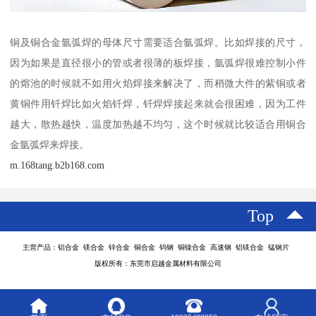
铜及铜合金氩弧焊的母体尺寸需要适合氩弧焊。比如焊接的尺寸，
因为如果是直径很小的管或者很薄的板焊接，氩弧焊很难控制小件
的熔池的时候就不如用火焰焊接来解决了，而稍微大件的紫铜或者
黄铜件用钎焊比如火焰钎焊，钎焊焊接起来就会很困难，因为工件
越大，散热越快，温度加热越不均匀，这个时候就比较适合用铜合
金氩弧焊来焊接。
m.168tang.b2b168.com
Top
主营产品：铝合金 镁合金 锌合金 铜合金 钨钢 铜镍合金 高速钢 铝镁合金 锰钢片
版权所有：东莞市启越金属材料有限公司