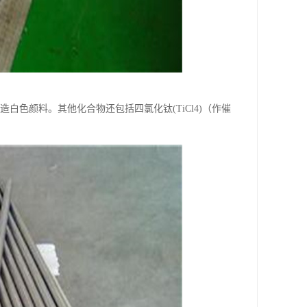
色颜料。其他化合物还包括四氯化钛(TiCl4)（作催