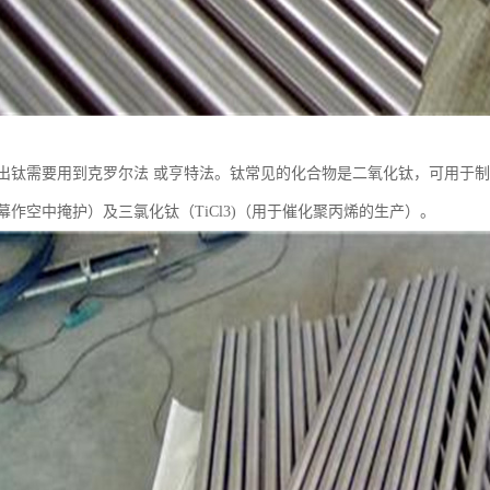
出钛需要用到克罗尔法 或亨特法。钛常见的化合物是二氧化钛，可用于制造白
作空中掩护）及三氯化钛（TiCl3)（用于催化聚丙烯的生产）。