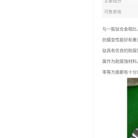
主要成分
钛合金线材
可售卖地
钛合金带材
与一般钛合金相比，
抗蠕变性能好和重
钛具有优良的耐腐
属作为耐腐蚀材料
率等方面都有十分