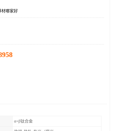
棒材哪家好
8958
α+β钛合金