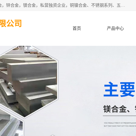
本公司坐落于中国广东省东莞市,长期批发供应铜合金，铝合金，锌合金，镁合金，私营独资企业，铜镍合金、不锈钢系列、五金冲压材料、进口金属材料、钨钢、高速钢、白钢刀、铝系列材料、铝镁合金、锰钢片等，启越是一家经国家相关部门批准注册的企业。公司以雄厚的实力、合理的厂家、优良的服务与多家企业建立了长期的合作关系。欢迎前来参观、考察、洽谈业务。 金属材料...,欢迎惠顾！
限公司
首页
产品中心