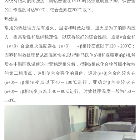
内仍有很高的比强度，而铝合金在150℃时比强度明显下降。钛合金
的工作温度可达500℃，铝合金则在200℃以下。
热处理
常用的热处理方法有退火、固溶和时效处理。退火是为了消除内应
力、提高塑性和组织稳定性，以获得较好的综合性能。通常α合金和
（α+β）合金退火温度选在（α+β）─→β相转变点以下120～200℃；
固溶和时效处理是从高温区快冷,以得到马氏体α′相和亚稳定的β相,然
后在中温区保温使这些亚稳定相分解，得到α相或化合物等细小弥散
的第二相质点，达到使合金强化的目的。通常(α+β)合金的淬火在
(α+β)─→β相转变点以下40～100℃进行，亚稳定β合金淬火在
(α+β)─→β相转变点以上40～80℃进行。时效处理温度一般为450～
550℃。