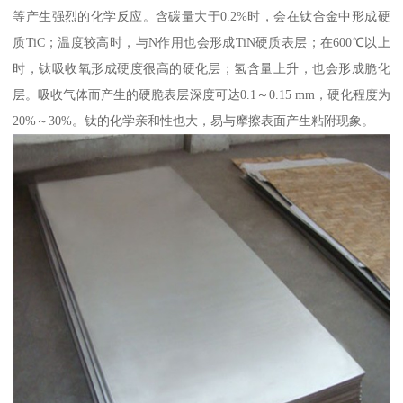
等产生强烈的化学反应。含碳量大于0.2%时，会在钛合金中形成硬
质TiC；温度较高时，与N作用也会形成TiN硬质表层；在600℃以上
时，钛吸收氧形成硬度很高的硬化层；氢含量上升，也会形成脆化
层。吸收气体而产生的硬脆表层深度可达0.1～0.15 mm，硬化程度为
20%～30%。钛的化学亲和性也大，易与摩擦表面产生粘附现象。