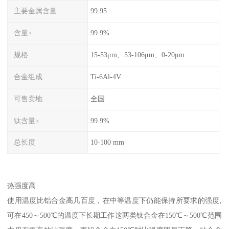
主要金属含量
99.95
含量≥
99.9%
规格
15-53μm、53-106μm、0-20μm
合金组成
Ti-6Al-4V
可售卖地
全国
钛含量≥
99.9%
总长度
10-100 mm
热强度高
使用温度比铝合金高几百度，在中等温度下仍能保持所要求的强度,
可在450～500℃的温度下长期工作这两类钛合金在150℃～500℃范围