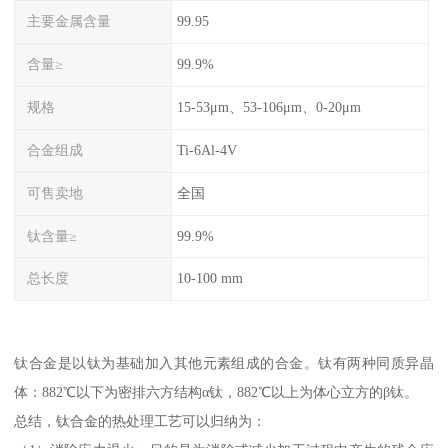
主要金属含量
99.95
含量≥
99.9%
规格
15-53μm、53-106μm、0-20μm
合金组成
Ti-6Al-4V
可售卖地
全国
钛含量≥
99.9%
总长度
10-100 mm
钛合金是以钛为基础加入其他元素组成的合金。钛有两种同质异晶
体：882℃以下为密排六方结构α钛，882℃以上为体心立方的β钛。
总结，钛合金的热处理工艺可以归纳为：