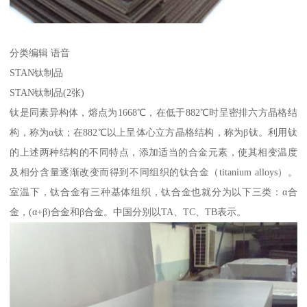
分类编辑 语音
STAN钛制品
STAN钛制品(2张)
钛是同素异构体，熔点为1668℃，在低于882℃时呈密排六方晶格结
构，称为α钛；在882℃以上呈体心立方晶格结构，称为β钛。利用钛
的上述两种结构的不同特点，添加适当的合金元素，使其相变温度
及相分含量逐渐改变而得到不同组织的钛合金（titanium alloys）。
室温下，钛合金有三种基体组织，钛合金也就分为以下三类：α合
金，(α+β)合金和β合金。中国分别以TA、TC、TB表示。