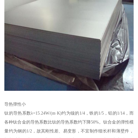
导热弹性小
钛的导热系数λ=15.24W/(m·K)约为镍的1/4，铁的1/5，铝的1/14，而
各种钛合金的导热系数比钛的导热系数约下降50%。钛合金的弹性模
量约为钢的1/2，故其刚性差、易变形，不宜制作细长杆和薄壁件，