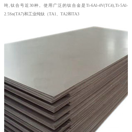
吨,钛合号近30种。使用广泛的钛合金是Ti-6Al-4V(TC4),Ti-5Al-
2.5Sn(TA7)和工业纯钛（TA1、TA2和TA3